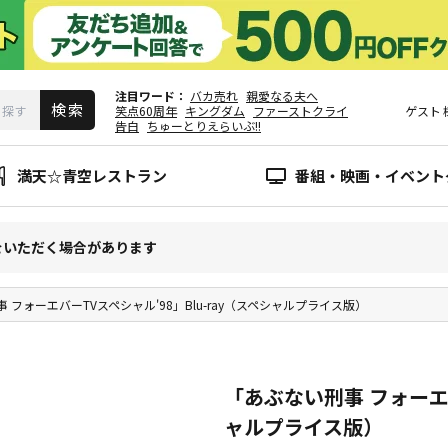
注目ワード
バカ売れ
親愛なる夫へ
笑点60周年
キングダム
ファーストクライ
ゲスト
告白
ちゅーとりえらいぶ!!
満天☆青空レストラン
番組・映画・イベント
をいただく場合があります
 フォーエバーTVスペシャル'98」Blu-ray（スペシャルプライス版）
「あぶない刑事 フォーエバ
ャルプライス版）