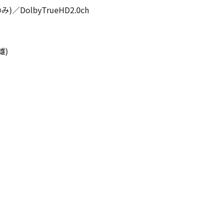
／DolbyTrueHD2.0ch
雄)