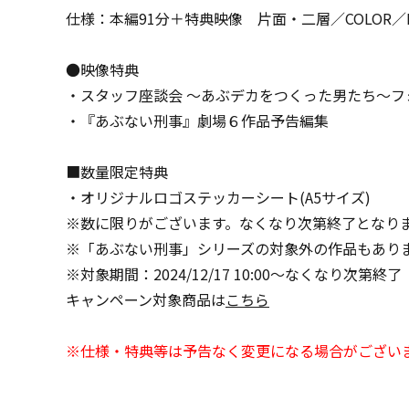
仕様：本編91分＋特典映像 片面・二層／COLOR／MPEG-4/A
●映像特典
・スタッフ座談会 ～あぶデカをつくった男たち～フォ
・『あぶない刑事』劇場６作品予告編集
■数量限定特典
・オリジナルロゴステッカーシート(A5サイズ)
※数に限りがございます。なくなり次第終了となり
※「あぶない刑事」シリーズの対象外の作品もあり
※対象期間：2024/12/17 10:00～なくなり次第終了
キャンペーン対象商品は
こちら
※仕様・特典等は予告なく変更になる場合がござい