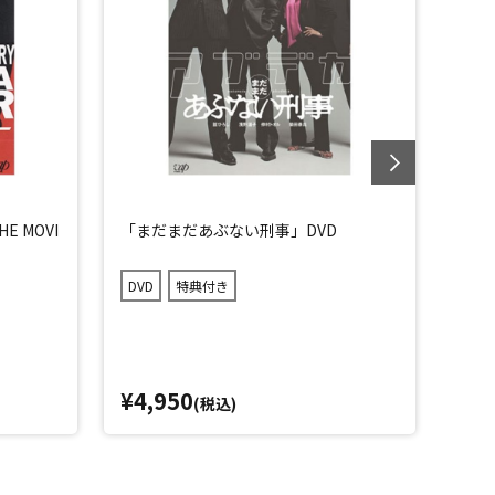
 MOVI
「まだまだあぶない刑事」DVD
「さ
DVD
特典付き
DVD
¥4,950
¥5,
(税込)