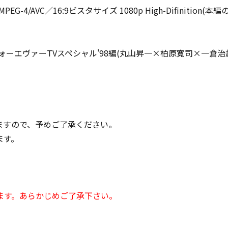
VC／16:9ビスタサイズ 1080p High-Difinition(本編のみ)
ーエヴァーTVスペシャル'98編(丸山昇一×柏原寛司×一倉治
ますので、予めご了承ください。
ます。
ます。あらかじめご了承下さい。