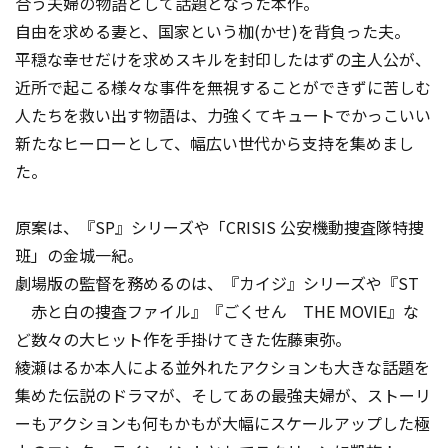
合う夫婦の物語として話題となった本作。
自由を求める妻と、国家という枷(かせ)を背負った夫。
平穏な幸せだけを求めスキルを封印したはずの主人公が、
近所で起こる様々な事件を無視することができずに苦しむ
人たちを救い出す物語は、力強くてキュートでかっこいい
新たなヒーローとして、幅広い世代から支持を集めまし
た。
原案は、『SP』シリーズや「CRISIS 公安機動捜査隊特捜
班」の金城一紀。
劇場版の監督を務めるのは、『カイジ』シリーズや『ST
赤と白の捜査ファイル』『ごくせん THE MOVIE』な
ど数々の大ヒット作を手掛けてきた佐藤東弥。
綾瀬はるか本人による並外れたアクションも大きな話題を
集めた伝説のドラマが、そしてあの最強夫婦が、ストーリ
ーもアクションも何もかもが大幅にスケールアップした極