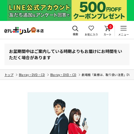
0
検索
お気に入り
カート
メニュー
お盆期間中はご案内している時期よりもお届けにお時間をい
ただく場合があります
トップ
Blu-ray・DVD・CD
Blu-ray・DVD・CD
劇場版「奥様は、取り扱い注意」DVD