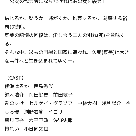
「公安の協力者にならなければあの女を殺せ」
信じるか、疑うか。逃がすか、拘束するか―― 。葛藤する裕
司(勇輝)。
菜美の記憶の回復は、愛し合う二人の別れ(死)を意味す
る。
そんな中、過去の因縁と国家に追われ、久実(菜美)は大き
な事件へと巻き込まれてゆく―。
【CAST】
綾瀬はるか 西島秀俊
鈴木浩介 岡田健史 前田敦子
みのすけ セルゲイ・ヴラソフ 中林大樹 浅利陽介 や
しろ優 渕野右登 イゴリ
鶴見辰吾 六平直政 佐野史郎
檀れい 小日向文世