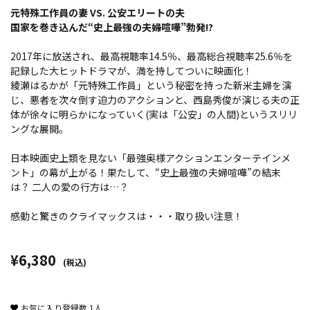
元特殊工作員の妻 VS. 公安エリートの夫
国家を巻き込んだ“史上最強の夫婦喧嘩”勃発!?
2017年に放送され、最高視聴率14.5％、最高総合視聴率25.6％を
記録した大ヒットドラマが、満を持してついに映画化！
綾瀬はるかが「元特殊工作員」という秘密を持った新米主婦を演
じ、悪者を次々倒す迫力のアクションと、西島秀俊が演じる夫の正
体が徐々に明らかになっていく(実は「公安」の人間)というスリリ
ングな展開。
日本映画史上類を見ない「最強奥様アクションエンターテインメ
ント」の幕が上がる！果たして、“史上最強の夫婦喧嘩”の結末
は？ 二人の愛の行方は…？
感動と驚きのクライマックスは・・・取り扱い注意！
¥6,380
(税込)
お気に入り登録数
1
人