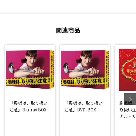
関連商品
「奥様は、取り扱い
「奥様は、取り扱い
劇場版
注意」Blu-ray BOX
注意」DVD-BOX
り扱い
ナル・
ック