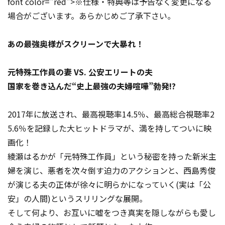
font color="red">※仕様・特典等は予告なく変更になる
場合がございます。あらかじめご了承下さい。
あの最強奥様がスクリーンで大暴れ！
元特殊工作員の妻 VS. 公安エリートの夫
国家を巻き込んだ“史上最強の夫婦喧嘩”勃発!?
2017年に放送され、最高視聴率14.5％、最高総合視聴率2
5.6％を記録した大ヒットドラマが、満を持してついに映
画化！
綾瀬はるかが「元特殊工作員」という秘密を持った新米主
婦を演じ、悪者を次々倒す迫力のアクションと、西島秀俊
が演じる夫の正体が徐々に明らかになっていく(実は「公
安」の人間)というスリリングな展開。
そして何より、お互いに嘘をつき真実を隠しながらも愛し