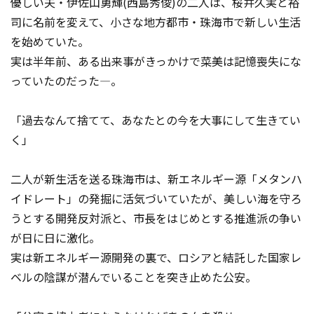
優しい夫・伊佐山勇輝(西島秀俊)の二人は、桜井久実と裕
司に名前を変えて、小さな地方都市・珠海市で新しい生活
を始めていた。
実は半年前、ある出来事がきっかけで菜美は記憶喪失にな
っていたのだった―。
「過去なんて捨てて、あなたとの今を大事にして生きてい
く」
二人が新生活を送る珠海市は、新エネルギー源「メタンハ
イドレート」の発掘に活気づいていたが、美しい海を守ろ
うとする開発反対派と、市長をはじめとする推進派の争い
が日に日に激化。
実は新エネルギー源開発の裏で、ロシアと結託した国家レ
ベルの陰謀が潜んでいることを突き止めた公安。