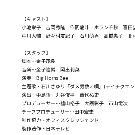
【キャスト】
小池栄子 吉岡秀隆 作間龍斗 ホラン千秋 富田望
中川大輔 野々村友紀子 石川萌香 高橋惠子 北
【スタッフ】
脚本…金子茂樹
音楽…金子隆博 岡出莉菜
演奏…Big Horns Bee
主題歌…石川さゆり「ダメ男数え唄」(テイチクエン
演出…中島悟 丸谷俊平 苗代祐史
プロデューサー…櫨山裕子 大護彰子 市山竜次
チーフプロデューサー…田中宏史
制作協力…オフィスクレッシェンド
製作著作…日本テレビ