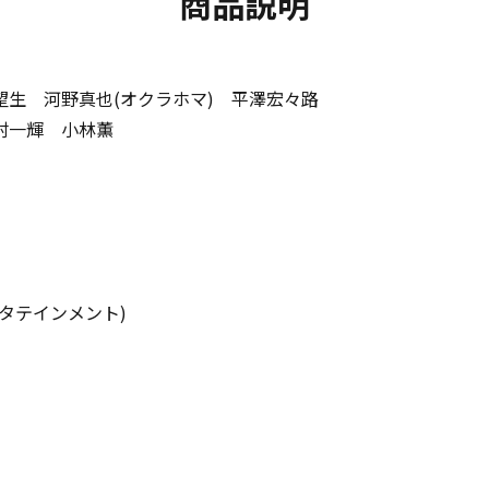
商品説明
生 河野真也(オクラホマ) 平澤宏々路
村一輝 小林薫
タテインメント)