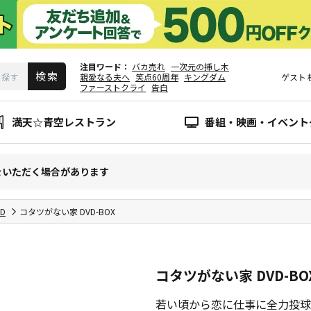
注目ワード
バカ売れ
一次元の挿し木
親愛なる夫へ
笑点60周年
キングダム
ゲスト
ファーストクライ
告白
満天☆青空レストラン
番組・映画・イベント
をいただく場合があります
CD
コタツがない家 DVD-BOX
コタツがない家 DVD-BO
若い頃から恋に仕事に全力投球