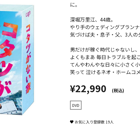
に。
深堀万里江、44歳。
やり手のウェディングプランナ
気づけば夫・息子・父、3人の
男だけが稼ぐ時代じゃないし、
よくもまあ 毎日トラブルを起
てんやわんやな日々に小さく小
笑って 泣けるネオ・ホームコ
¥22,990
(税込)
DVD
お気に入り登録数
19
人