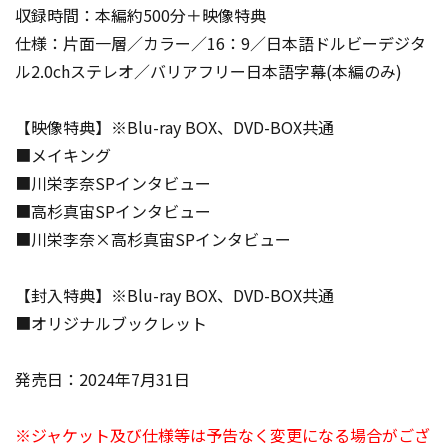
収録時間：本編約500分＋映像特典
仕様：片面一層／カラー／16：9／日本語ドルビーデジタ
ル2.0chステレオ／バリアフリー日本語字幕(本編のみ)
【映像特典】※Blu-ray BOX、DVD-BOX共通
■メイキング
■川栄李奈SPインタビュー
■高杉真宙SPインタビュー
■川栄李奈×高杉真宙SPインタビュー
【封入特典】※Blu-ray BOX、DVD-BOX共通
■オリジナルブックレット
発売日：2024年7月31日
※ジャケット及び仕様等は予告なく変更になる場合がござ