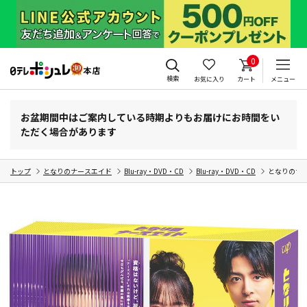
0
検索
お気に入り
カート
メニュー
お盆期間中はご案内している時期よりもお届けにお時間をい
ただく場合があります
トップ
となりのナースエイド
Blu-ray・DVD・CD
Blu-ray・DVD・CD
となりのナース