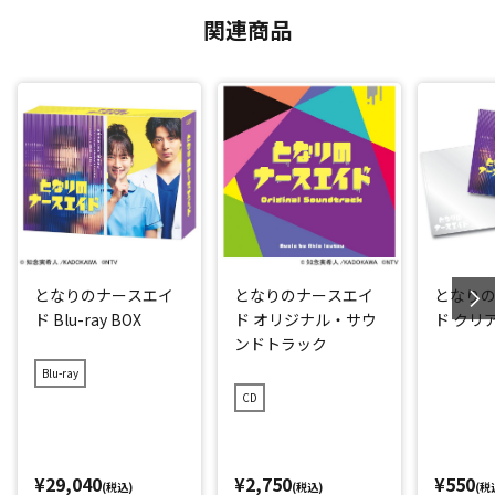
関連商品
となりのナースエイ
となりのナースエイ
となり
ド Blu-ray BOX
ド オリジナル・サウ
ド クリ
ンドトラック
Blu-ray
CD
¥29,040
¥2,750
¥550
(税込)
(税込)
(税