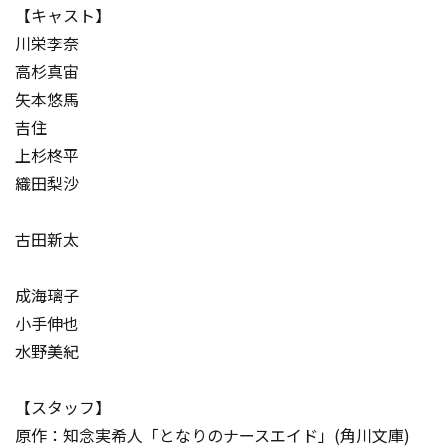
【キャスト】
川栄李奈
高杉真宙
矢本悠馬
吉住
上杉柊平
織田梨沙
古田新太
成海璃子
小手伸也
水野美紀
【スタッフ】
原作：知念実希人「となりのナースエイド」(角川文庫)