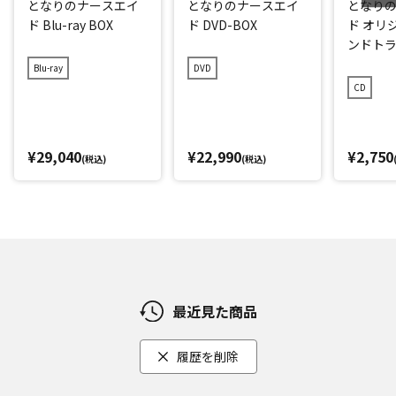
となりのナースエイ
となりのナースエイ
となり
ド Blu-ray BOX
ド DVD-BOX
ド オリ
ンドト
Blu-ray
DVD
CD
¥29,040
¥22,990
¥2,750
(税込)
(税込)
最近見た商品
履歴を削除