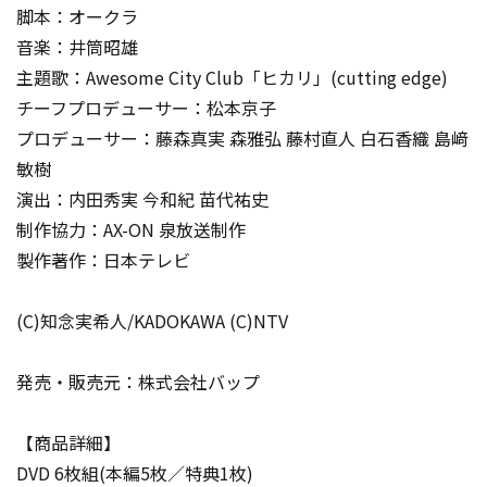
脚本：オークラ
音楽：井筒昭雄
主題歌：Awesome City Club「ヒカリ」(cutting edge)
チーフプロデューサー：松本京子
プロデューサー：藤森真実 森雅弘 藤村直人 白石香織 島﨑
敏樹
演出：内田秀実 今和紀 苗代祐史
制作協力：AX-ON 泉放送制作
製作著作：日本テレビ
(C)知念実希人/KADOKAWA (C)NTV
発売・販売元：株式会社バップ
【商品詳細】
DVD 6枚組(本編5枚／特典1枚)