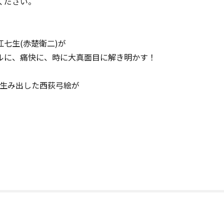
ください。
七生(赤楚衛二)が
ルに、痛快に、時に大真面目に解き明かす！
を生み出した西荻弓絵が