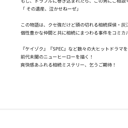
もし、トラブルに巻き込まれたら、この男にご相談
「 ――その遺産、泣かせねーぜ」
この物語は、クセ強だけど頭の切れる相続探偵・灰江
個性豊かな仲間と共に相続にまつわる事件をコミカ
『ケイゾク』『SPEC』など数々の大ヒットドラマ
前代未聞のニューヒーローを描く！
爽快感あふれる相続ミステリー、乞うご期待！