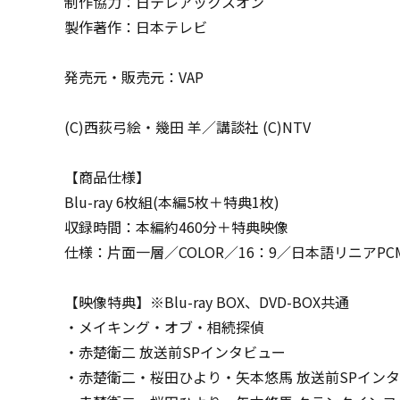
制作協力：日テレアックスオン
製作著作：日本テレビ
発売元・販売元：VAP
(C)西荻弓絵・幾田 羊／講談社 (C)NTV
【商品仕様】
Blu-ray 6枚組(本編5枚＋特典1枚)
収録時間：本編約460分＋特典映像
仕様：片面一層／COLOR／16：9／日本語リニアPC
【映像特典】※Blu-ray BOX、DVD-BOX共通
・メイキング・オブ・相続探偵
・赤楚衛二 放送前SPインタビュー
・赤楚衛二・桜田ひより・矢本悠馬 放送前SPイン