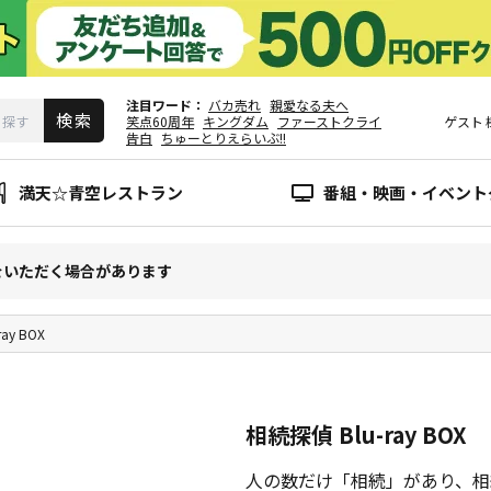
注目ワード
バカ売れ
親愛なる夫へ
笑点60周年
キングダム
ファーストクライ
ゲスト
告白
ちゅーとりえらいぶ!!
満天☆青空レストラン
番組・映画・イベント
をいただく場合があります
ay BOX
相続探偵 Blu-ray BOX
人の数だけ「相続」があり、相続