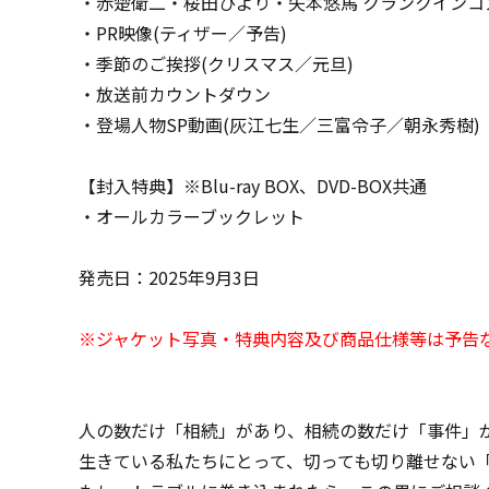
・赤楚衛二・桜田ひより・矢本悠馬 クランクインコ
・PR映像(ティザー／予告)
・季節のご挨拶(クリスマス／元旦)
・放送前カウントダウン
・登場人物SP動画(灰江七生／三富令子／朝永秀樹)
【封入特典】※Blu-ray BOX、DVD-BOX共通
・オールカラーブックレット
発売日：2025年9月3日
※ジャケット写真・特典内容及び商品仕様等は予告
人の数だけ「相続」があり、相続の数だけ「事件」があ
生きている私たちにとって、切っても切り離せない