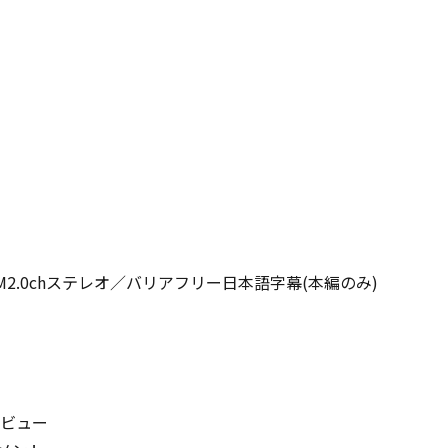
M2.0chステレオ／バリアフリー日本語字幕(本編のみ)
タビュー