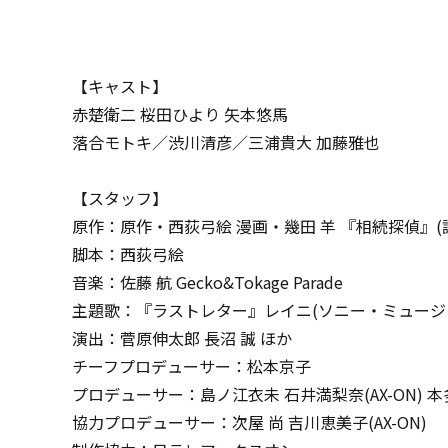
【キャスト】
赤楚衛二 桜田ひより 矢本悠馬
落合モトキ／渋川清彦／三浦貴大 加藤雅也
【スタッフ】
原作：原作・西荻弓絵 漫画・幾田 羊 『相続探偵』
脚本：西荻弓絵
音楽：佐藤 航 Gecko&Tokage Parade
主題歌：『ラストレター』レイニ(ソニー・ミュージ
演出：菅原伸太郎 長沼 誠 ほか
チーフプロデューサー：松本京子
プロデューサー：島ノ江衣未 石井満梨奈(AX-ON) 本多
協力プロデューサー：次屋 尚 吉川恵美子(AX-ON)