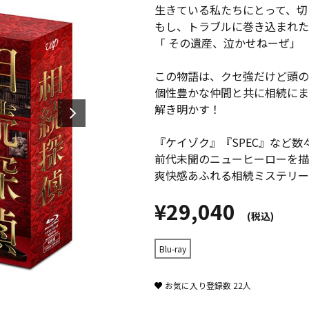
生きている私たちにとって、切
もし、トラブルに巻き込まれた
「 ――その遺産、泣かせねーぜ」
この物語は、クセ強だけど頭の
個性豊かな仲間と共に相続にま
解き明かす！
『ケイゾク』『SPEC』など
前代未聞のニューヒーローを描
爽快感あふれる相続ミステリー
¥29,040
(税込)
Blu-ray
お気に入り登録数
22
人