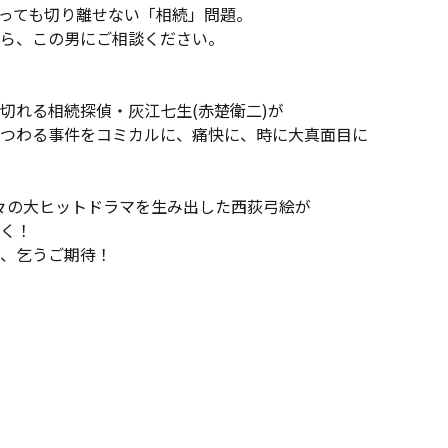
っても切り離せない「相続」問題。
ら、この男にご相談ください。
切れる相続探偵・灰江七生(赤楚衛二)が
つわる事件をコミカルに、痛快に、時に大真面目に
数々の大ヒットドラマを生み出した西荻弓絵が
く！
、乞うご期待！