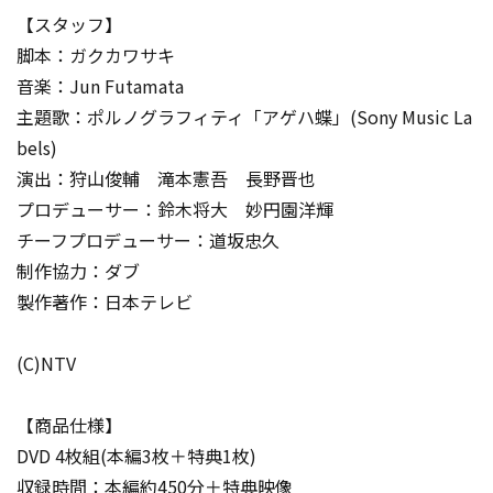
【スタッフ】
脚本：ガクカワサキ
音楽：Jun Futamata
主題歌：ポルノグラフィティ「アゲハ蝶」(Sony Music La
bels)
演出：狩山俊輔 滝本憲吾 長野晋也
プロデューサー：鈴木将大 妙円園洋輝
チーフプロデューサー：道坂忠久
制作協力：ダブ
製作著作：日本テレビ
(C)NTV
【商品仕様】
DVD 4枚組(本編3枚＋特典1枚)
収録時間：本編約450分＋特典映像