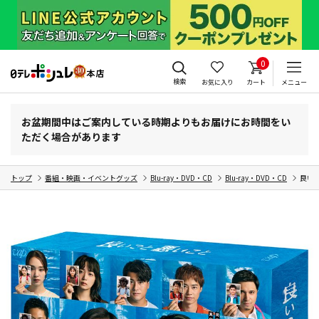
0
検索
お気に入り
カート
メニュー
お盆期間中はご案内している時期よりもお届けにお時間をい
ただく場合があります
トップ
番組・映画・イベントグッズ
Blu-ray・DVD・CD
Blu-ray・DVD・CD
良いこ