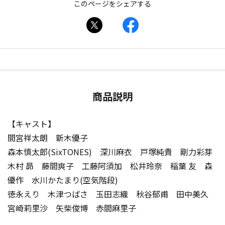
このページをシェアする
商品説明
【キャスト】
間宮祥太朗 新木優子
森本慎太郎(SixTONES) 深川麻衣 戸塚純貴 剛力彩芽
木村 昴 藤間爽子 工藤阿須加 松井玲奈 稲葉 友 森
優作 水川かたまり(空気階段)
徳永えり 木津つばさ 玉田志織 秋谷郁甫 田中美久
宮崎莉里沙 矢柴俊博 赤間麻里子