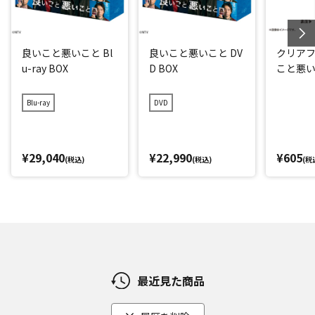
良いこと悪いこと Bl
良いこと悪いこと DV
クリアフ
u-ray BOX
D BOX
こと悪
Blu-ray
DVD
¥29,040
¥22,990
¥605
(税込)
(税込)
(税
最近見た商品