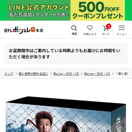
0
検索
お気に入り
カート
メニュー
お盆期間中はご案内している時期よりもお届けにお時間をい
ただく場合があります
トップ
君と世界が終わる日に
Blu-ray・DVD・CD
Blu-ray・DVD・CD
「君と世界が終