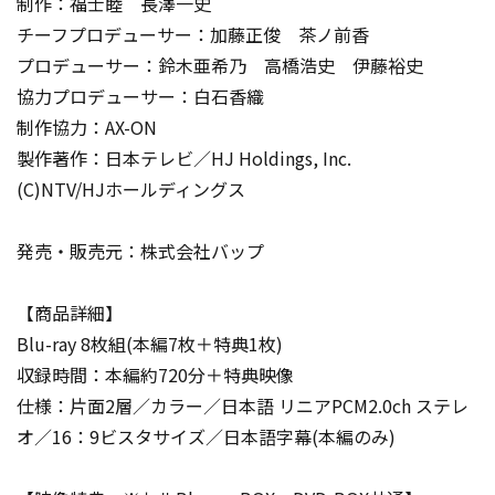
制作：福士睦 長澤一史
チーフプロデューサー：加藤正俊 茶ノ前香
プロデューサー：鈴木亜希乃 高橋浩史 伊藤裕史
協力プロデューサー：白石香織
制作協力：AX-ON
製作著作：日本テレビ／HJ Holdings, Inc.
(C)NTV/HJホールディングス
発売・販売元：株式会社バップ
【商品詳細】
Blu-ray 8枚組(本編7枚＋特典1枚)
収録時間：本編約720分＋特典映像
仕様：片面2層／カラー／日本語 リニアPCM2.0ch ステレ
オ／16：9ビスタサイズ／日本語字幕(本編のみ)