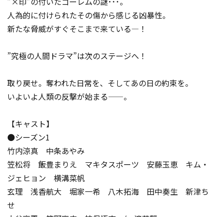
”×印”の付いたゴーレムの謎･･･。
人為的に付けられたその傷から感じる凶暴性。
新たな脅威がすぐそこまで来ている――――！
”究極の人間ドラマ”は次のステージへ！
取り戻せ。奪われた日常を、そしてあの日の約束を。
いよいよ人類の反撃が始まる――。
【キャスト】
●シーズン1
竹内涼真 中条あやみ
笠松将 飯豊まりえ マキタスポーツ 安藤玉恵 キム・
ジェヒョン 横溝菜帆
玄理 浅香航大 堀家一希 八木拓海 田中奏生 新津ち
せ