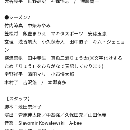
大谷亮平 笹野高史 神保悟志 / 滝藤賢一
●シーズン2
竹内涼真 中条あやみ
笠松将 飯豊まりえ マキタスポーツ 安藤玉恵
玄理 浅香航大 小久保寿人 田中道子 キム・ジェヒョ
ン
横溝菜帆 田中奏生 真魚三浦りょう太(※文字化けする
ため「りょう」をひらがなで表記しております)
宇野祥平 濱田マリ 小市慢太郎
木村了 吉沢悠 / 本郷奏多
【スタッフ】
脚本：池田奈津子
演出：菅原伸太郎／中茎強／久保田充／山田信義
音楽：Slavomir Kowalewski A-bee