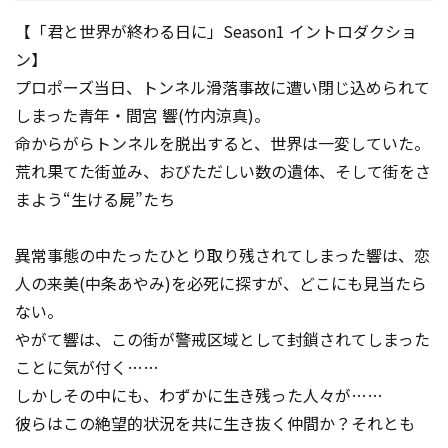
【「君と世界が終わる日に」Season1 イントロダクショ
ン】
プロポーズ当日、トンネル滑落事故に遭い閉じ込められて
しまった青年・間宮 響(竹内涼真)。
命からがらトンネルを脱出すると、世界は一変していた。
荒れ果てた街並み、おびただしい数の遺体、そして街をさ
まよう“生ける屍”たち―――
異常事態の中たったひとり取り残されてしまった響は、恋
人の来美(中条あやみ)を必死に探すが、どこにも見当たら
ない。
やがて響は、この街が警戒区域として封鎖されてしまった
ことに気が付く……
しかしその中にも、わずかに生き残った人々が……
彼らはこの絶望的状況を共に生き抜く仲間か？それとも―――