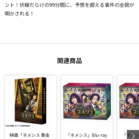
ント！伏線だらけの99分間に、予想を超える事件の全貌が
明かされる！
関連商品
映画「ネメシス 黄金
「ネメシス」Blu-ray
「ネメシ