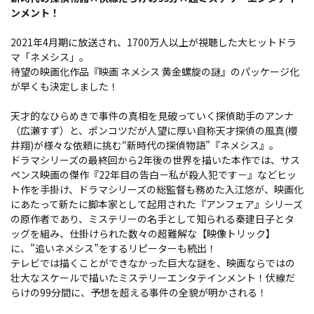
ンメント！
2021年4月期に放送され、1700万人以上が視聴した大ヒットドラ
マ「ネメシス」。
待望の映画化作品『映画 ネメシス 黄金螺旋の謎』のパッケージ化
が早くも決定しました！
天才的なひらめきで事件の真相を見破っていく探偵助手のアンナ
（広瀬すず）と、ポンコツだが人望に厚い自称天才探偵の風真(櫻
井翔)が様々な依頼に挑む“新時代の探偵物語”『ネメシス』。
ドラマシリーズの最終回から2年後の世界を描いた本作では、サス
ペンス映画の傑作『22年目の告白－私が殺人犯です－』などヒッ
ト作を手掛け、ドラマシリーズの総監督も務めた入江悠が、映画化
にあたって新たに脚本家として起用された『アンフェア』シリーズ
の原作者であり、ミステリーの名手として知られる秦建日子とタ
ッグを組み、仕掛けられた数々の超難解な【映像トリック】
に、”追いネメシス”をするリピーターも続出！
テレビでは描くことができなかった巨大な謎を、映画ならではの
壮大なスケールで描いたミステリーエンタテインメント！伏線だ
らけの99分間に、予想を超える事件の全貌が明かされる！