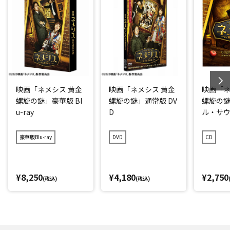
映画「ネメシス 黄金
映画「ネメシス 黄金
映画「ネ
螺旋の謎」豪華版 Bl
螺旋の謎」通常版 DV
螺旋の
u-ray
D
ル・サ
ク
豪華版Blu-ray
DVD
CD
¥8,250
¥4,180
¥2,750
(税込)
(税込)