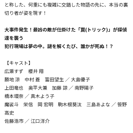
と称した、何重にも複雑に交錯した物語の先に、本当の裏
切り者が姿を現す！
大事件発生！最凶の敵が仕掛けた「罠(トリック)」が探偵
達を襲う
犯行現場は夢の中。――謎を解くたび、誰かが死ぬ！？
【キャスト】
広瀬すず 櫻井 翔
勝地 涼 中村 蒼 富田望生 ／ 大島優子
上田竜也 奥平大兼 加藤 諒 ／ 南野陽子
橋本環奈 ／ 真木よう子
魔裟斗 栄信 岡 宏明 駒木根葵汰 三島あよな ／ 笹野
高史
佐藤浩市 ／ 江口洋介