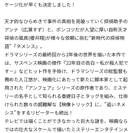
ケージ化が早くも決定しました！
天才的なひらめきで事件の真相を見破っていく探偵助手の
アンナ（広瀬すず）と、ポンコツだが人望に厚い自称天才
探偵の風真(櫻井翔)が様々な依頼に挑む“新時代の探偵物
語”『ネメシス』。
ドラマシリーズの最終回から2年後の世界を描いた本作で
は、サスペンス映画の傑作『22年目の告白－私が殺人犯で
す－』などヒット作を手掛け、ドラマシリーズの総監督も
務めた入江悠が、映画化にあたって新たに脚本家として起
用された『アンフェア』シリーズの原作者であり、ミステ
リーの名手として知られる秦建日子とタッグを組み、仕掛
けられた数々の超難解な【映像トリック】に、”追いネメ
シス”をするリピーターも続出！
テレビでは描くことができなかった巨大な謎を、映画なら
ではの壮大なスケールで描いたミステリーエンタテインメ