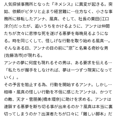
人気探偵事務所となった『ネメシス』に異変が起きる。突
如、依頼がピタリと止まり経営難に…仕方なく、小さな事
務所に移転したアンナ、風真、そして、社長の栗田(江口
洋介)だったが、追いうちをかけるように、アンナは仲間
たちが次々に悲惨な死を遂げる悪夢を毎晩見るようにな
る。時を同じくして、怪しげな行動を取り始める風真…。
そんなある日、アンナの目の前に“窓”と名乗る奇妙な男
(佐藤浩市)が現れる。
アンナの夢に何度も現れるその男は、ある要求を伝える…
「私たちが握手をしなければ、夢は一つずつ現実になって
いく」。
その予言を阻止する為、行動を開始するアンナ。しかし…
相棒・風真の怪しい行動を不信に感じたアンナは、かつて
の敵、天才・菅朋美(橋本環奈)に助けを求める。アンナは
連鎖する悪夢を断ち切る事が出来るのか？風真は本当に裏
切ってしまうのか？出演者たちが口々に「難しい脚本」だ