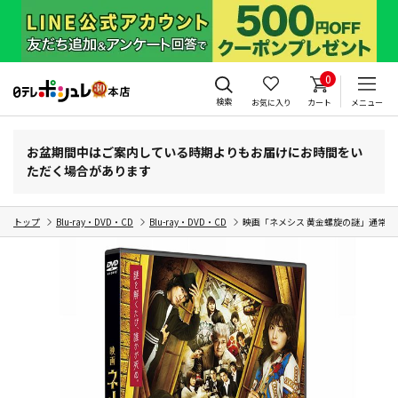
0
検索
お気に入り
カート
メニュー
お盆期間中はご案内している時期よりもお届けにお時間をい
ただく場合があります
トップ
Blu-ray・DVD・CD
Blu-ray・DVD・CD
映画「ネメシス 黄金螺旋の謎」通常版 