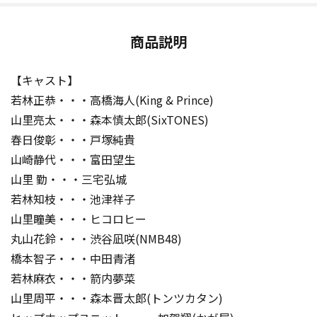
商品説明
【キャスト】
若林正恭・・・高橋海人(King & Prince)
山里亮太・・・森本慎太郎(SixTONES)
春日俊彰・・・戸塚純貴
山崎静代・・・富田望生
山里 勤・・・三宅弘城
若林知枝・・・池津祥子
山里瞳美・・・ヒコロヒー
丸山花鈴・・・渋谷凪咲(NMB48)
橋本智子・・・中田青渚
若林麻衣・・・箭内夢菜
山里周平・・・森本晋太郎(トンツカタン)