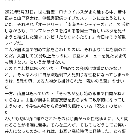
2021年5月31日。世に新型コロナウイルスがまん延する中、若林
正恭と山里亮太は、無観客配信ライブのステージに立とうとして
いた。それぞれ「オードリー」「南海キャンディーズ」として活動
しながらも、コンプレックスを抱える者同士で新しいネタを見せ
ようと結成した漫才コンビ「たりないふたり」。今日はその解散
ライブだ。
二人が居酒屋で初めて顔を合わせたのは、それより12年も前のこ
とだ。入店して10分以上たつのに、お互いメニューを見たまま何
も話さない。というか話せない。
このとき若林は思っていた…「初めての会話は慎重にいかない
と」。そんなふうに自意識過剰で人見知りな性格になってしまった
のは、5歳の頃、ある人物から掛けられた「呪いの言葉」のせい
だ。
一方、山里は思っていた…「そっちが話し始めるまで口開かねえ
からな」。山里が勝手に被害妄想を膨らませて攻撃的になってし
まうのは、小学生の頃から母が唱え続けている「呪文」のせい
だ。
2人とも幼い頃に確立されたそのねじ曲がった性格ゆえに、人と関
わることが極端に苦手。そんな二人が、そもそもどうしてお笑い
芸人になったのか。それは、お互い高校時代に経験した、ある事