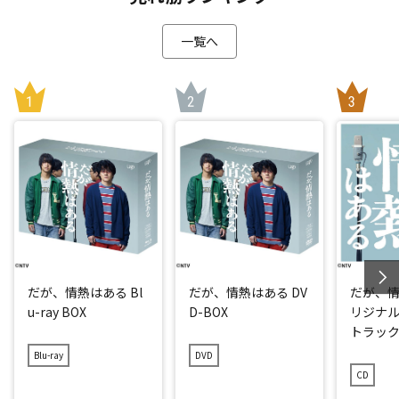
一覧へ
だが、情熱はある Bl
だが、情熱はある DV
だが、情
u-ray BOX
D-BOX
リジナ
トラッ
Blu-ray
DVD
CD