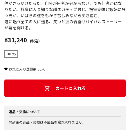
件がきっかけだった。自分が何者か分からない、でも何者かにな
りたい。極度に人見知りな超ネガティブ男と、被害妄想と嫉妬に狂
う男が、いばらの道をもがき苦しみながら突き進む。
道に迷う全ての人に送る、笑いと涙の青春サバイバルストーリー
が幕を開ける。
¥31,240
(税込)
Blu-ray
お気に入り登録数
56
人
カートに入れる
返品・交換について
開封後の返品・交換は不良品を除き承れません。