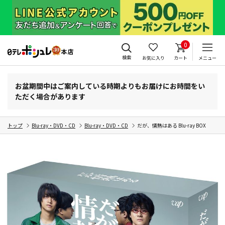
0
検索
お気に入り
カート
メニュー
お盆期間中はご案内している時期よりもお届けにお時間をい
ただく場合があります
トップ
Blu-ray・DVD・CD
Blu-ray・DVD・CD
だが、情熱はある Blu-ray BOX