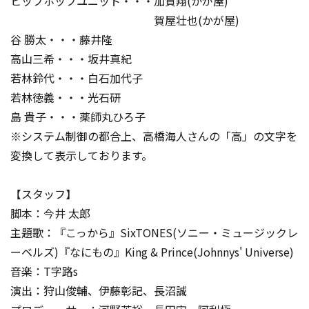
ヒップホップユニット・・・加賀翔(かが屋)
賀屋壮也(かが屋)
谷 勝太・・・藤井隆
高山三希・・・坂井真紀
若林鈴代・・・白石加代子
若林徳義・・・光石研
島 貴子・・・薬師丸ひろ子
※システム制御の都合上、高橋海人さんの「高」の文字を
変換して表示しております。
【スタッフ】
脚本：今井 太郎
主題歌：『こっから』SixTONES(ソニー・ミュージックレ
ーベルズ)『なにもの』King & Prince(Johnnys' Universe)
音楽：T字路s
演出：狩山俊輔、伊藤彰記、長沼誠