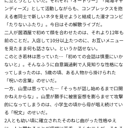
に立とうとしていた。それぞれ「オードリー」「南海キャ
ンディーズ」として活動しながらも、コンプレックスを抱
える者同士で新しいネタを見せようと結成した漫才コンビ
「たりないふたり」。今日はその解散ライブだ。
二人が居酒屋で初めて顔を合わせたのは、それより12年も
前のことだ。入店して10分以上たつのに、お互いメニュー
を見たまま何も話さない。というか話せない。
このとき若林は思っていた…「初めての会話は慎重にいか
ないと」。そんなふうに自意識過剰で人見知りな性格にな
ってしまったのは、5歳の頃、ある人物から掛けられた
「呪いの言葉」のせいだ。
一方、山里は思っていた…「そっちが話し始めるまで口開
かねえからな」。山里が勝手に被害妄想を膨らませて攻撃
的になってしまうのは、小学生の頃から母が唱え続けてい
る「呪文」のせいだ。
2人とも幼い頃に確立されたそのねじ曲がった性格ゆえ