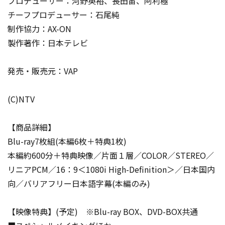
プロデューサー：河野英裕、長田宙、阿利極
チーフプロデューサー：石尾純
制作協力：AX-ON
製作著作：日本テレビ
発売・販売元：VAP
(C)NTV
【商品詳細】
Blu-ray7枚組(本編6枚＋特典1枚)
本編約600分＋特典映像／片面１層／COLOR／STEREO／
リニアPCM／16：9＜1080i High-Definition＞／日本国内
向／バリアフリー日本語字幕(本編のみ)
【映像特典】(予定) ※Blu-ray BOX、DVD-BOX共通