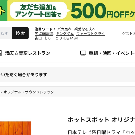
注目ワード
バカ売れ
親愛なる夫へ
笑点60周年
キングダム
ファーストクライ
ゲスト
告白
ちゅーとりえらいぶ!!
満天☆青空レストラン
番組・映画・イベント
をいただく場合があります
ト オリジナル・サウンドトラック
ホットスポット オリジ
日本テレビ系日曜ドラマ「ホッ