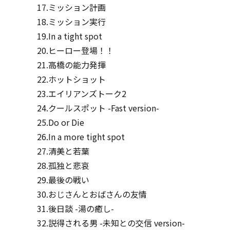
17.ミッション計画
18.ミッション実行
19.In a tight spot
20.ヒーロー登場！！
21.高橋の能力発揮
22.ホットショット
23.エイリアンズトーク2
24.クールスポット -Fast version-
25.Do or Die
26.In a more tight spot
27.清美と若葉
28.孤独と悲哀
29.最後の戦い
30.おじさんとおばさんの友情
31.後日談 -湯の癒し-
32.説得される男 -未知との交信 version-