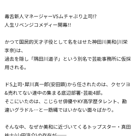
毒舌新人マネージャーVSムチャぶり上司!?
人生リベンジコメディー開幕!!
かつて国民的天才子役として名をはせた神田川美和(川栄
李奈)は、
過去を隠し「隅田川道子」という別名で芸能事務所に仮採
用される。
ドS上司･犀川真一郎(安田顕)から任されたのは、クセツヨ
&売れてない連中の集まる底辺部署･芸能4部。
そこにいたのは、こじらせ俳優やKY高学歴タレント、勘
違いグラドル…と一筋縄ではいかない面々ばかり。
そんな中、なぜか美和に近づいてくるトップスター・真田
祐士(山田涼介)の存在が──。