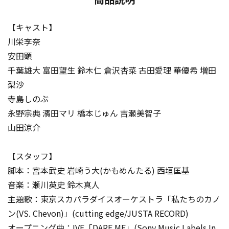
【キャスト】
川栄李奈
安田顕
千葉雄大 富田望生 鈴木仁 倉沢杏菜 古田愛理 華優希 増田
梨沙
寺島しのぶ
永野宗典 濱田マリ 橋本じゅん 吉瀬美智子
山田涼介
【スタッフ】
脚本：宮本武史 岩崎う大(かもめんたる) 西垣匡基
音楽：瀬川英史 鈴木真人
主題歌：東京スカパラダイスオーケストラ「私たちのカノ
ン(VS. Chevon)」(cutting edge/JUSTA RECORD)
オープニング曲：IVE「DARE ME」(Sony Music Labels In