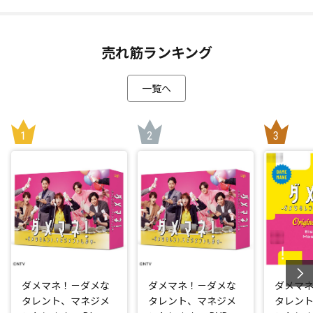
売れ筋ランキング
一覧へ
ダメマネ！－ダメな
ダメマネ！－ダメな
ダメマネ
タレント、マネジメ
タレント、マネジメ
タレン