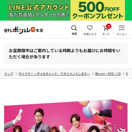
0
検索
お気に入り
カート
メニュー
お盆期間中はご案内している時期よりもお届けにお時間をい
ただく場合があります
トップ
ダメマネ！ ーダメなタレント、マネジメントしますー
Blu-ray・DVD・CD
Blu