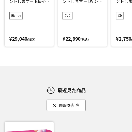
ントします－ Blu-ra
ントします－ DVD-B
ントしま
y BOX
OX
ナル・
ック
Blu-ray
DVD
CD
¥29,040
¥22,990
¥2,750
(税込)
(税込)
最近見た商品
履歴を削除