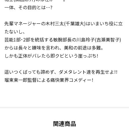
一体、その目的とは…?
先輩マネージャーの木村三太(千葉雄大)はいまいち役に立
たないし、
芸能1部･2部を統括する敏腕部長の川島玲子(吉瀬美智子)
からは長々と嫌味を言われ、美和の前途は多難。
しかも正体がバレたら即クビという崖っぷち!
這いつくばっても諦めず、ダメタレント達を再生せよ!!
瑠東東一郎監督による痛快業界コメディー!
関連商品