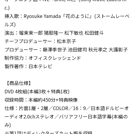
c.)
挿入歌：Ryosuke Yamada「花のように」(ストームレーベ
ルズ)
演出：瑠東東一郎 猪股隆一 松下敏也 松田健斗
チーフプロデューサー：松本京子
プロデューサー：藤澤季世子 池田健司 秋元孝之 大護彰子
制作協力：オフィスクレッシェンド
製作著作：日本テレビ
【商品仕様】
DVD 4枚組(本編3枚＋特典1枚)
収録時間：本編約450分+特典映像
仕様：片面1層・2層／COLOR／16：9／日本語ドルビーオ
ーディオ2.0chステレオ／バリアフリー日本語字幕(本編の
み)
※第1話はディレクターズカット版を収録