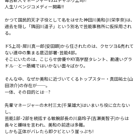
毒舌新人マネージャーVSムチャぶり上司!?
人生リベンジコメディー開幕!!
かつて国民的天才子役として名をはせた神田川美和(川栄李奈)は、
過去を隠し「隅田川道子」という別名で芸能事務所に仮採用され
る。
ドS上司･犀川真一郎(安田顕)から任されたのは、クセツヨ&売れて
ない連中の集まる底辺部署･芸能4部。
そこにいたのは、こじらせ俳優やKY高学歴タレント、勘違いグラ
ドル…と一筋縄ではいかない面々ばかり。
そんな中、なぜか美和に近づいてくるトップスター・真田祐士(山
田涼介)の存在が──。
一体、その目的とは…?
先輩マネージャーの木村三太(千葉雄大)はいまいち役に立たない
し、
芸能1部･2部を統括する敏腕部長の川島玲子(吉瀬美智子)からは
長々と嫌味を言われ、美和の前途は多難。
しかも正体がバレたら即クビという崖っぷち!