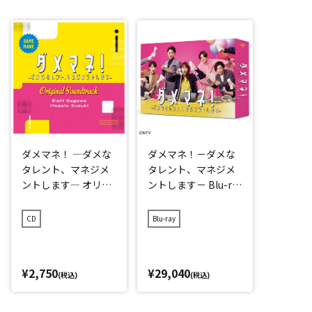
ダメマネ！ ―ダメな
ダメマネ！－ダメな
タレント、マネジメ
タレント、マネジメ
ントします― オリジ
ントします－ Blu-ra
ナル・サウンドトラ
y BOX
ック
CD
Blu-ray
¥2,750
¥29,040
(税込)
(税込)