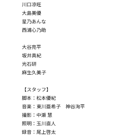
川口凉旺
大島美優
星乃あんな
西浦心乃助
大谷亮平
坂井真紀
光石研
麻生久美子
【スタッフ】
脚本：松本優紀
音楽：東川亜希子 神谷洵平
撮影：中瀬 慧
照明：玉川直人
録音：尾上啓太