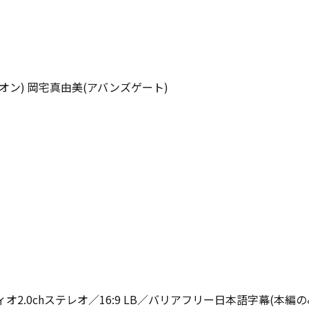
ン) 岡宅真由美(アバンズゲート)
.0chステレオ／16:9 LB／バリアフリー日本語字幕(本編の