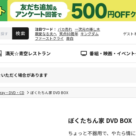
注目ワード
バカ売れ
一次元の挿し木
親愛なる夫へ
笑点60周年
キングダム
ゲスト
ファーストクライ
告白
満天☆青空レストラン
番組・映画・イベント
をいただく場合があります
-ray・DVD・CD
ぼくたちん家 DVD BOX
ぼくたちん家 DVD BOX
ちょっと不器用で、やたら情に