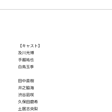
【キャスト】
及川光博
手越祐也
白鳥玉季
田中直樹
井之脇海
渋谷凪咲
久保田磨希
土居志央梨