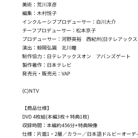
美術：荒川淳彦
編集：木村悦子
インクルーシブプロデューサー：白川大介
チーフプロデューサー：松本京子
プロデューサー：河野英裕 西紀州(日テレアックスオ
演出：鯨岡弘識 北川瞳
制作協力：日テレアックスオン アバンズゲート
製作著作：日本テレビ
発売元・販売元：VAP
(C)NTV
【商品仕様】
DVD 4枚組(本編3枚＋特典1枚)
収録時間：本編約456分+特典映像
仕様：片面1・2層／カラー／日本語ドルビーオーディオ2