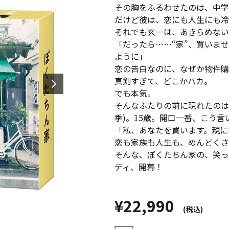
その胸をふるわせたのは、中学教
だけど彼は、恋にも人生にも冷
それでも玄一は、あきらめない
「だったら……“家”、買いま
ように」
恋の告白なのに、なぜか物件購
真剣すぎて、どこかバカ。
でも本気。
そんなふたりの前に現れたのは
季)。15歳。開口一番、こう言
「私、あなたを買います。親に
恋も家族も人生も、めんどくさ
そんな、ぼくたちん家の、笑っ
ディ、開幕！
¥22,990
(税込)