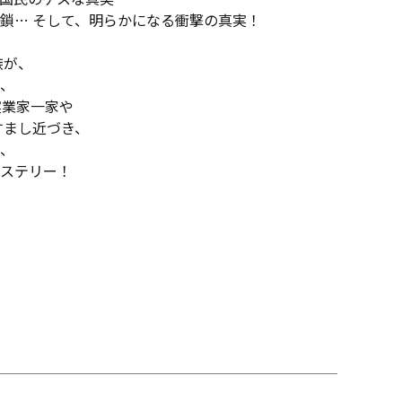
鎖… そして、明らかになる衝撃の真実！
族が、
、
実業家一家や
すまし近づき、
、
ミステリー！