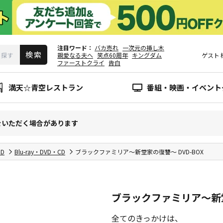
注目ワード
バカ売れ
一次元の挿し木
親愛なる夫へ
笑点60周年
キングダム
ゲスト
ファーストクライ
告白
満天☆青空レストラン
番組・映画・イベント
をいただく場合があります
CD
Blu-ray・DVD・CD
ブラックファミリア～新堂家の復讐～ DVD-BOX
ブラックファミリア～新堂
全てのきっかけは、