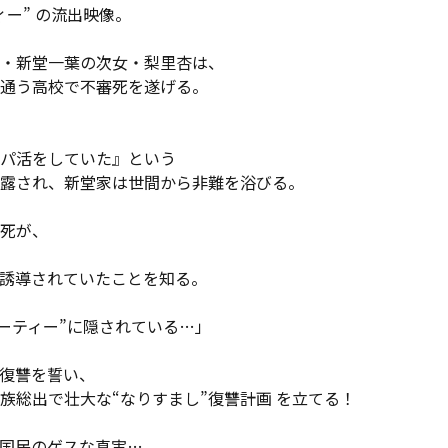
ー” の流出映像。
・新堂一葉の次女・梨里杏は、
通う高校で不審死を遂げる。
パ活をしていた』という
暴露され、新堂家は世間から非難を浴びる。
死が、
誘導されていたことを知る。
パーティー”に隠されている…」
復讐を誓い、
族総出で壮大な“なりすまし”復讐計画 を立てる！
国民のゲスな真実…