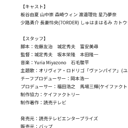
【キャスト】
板谷由夏 山中崇 森崎ウィン 渡邉理佐 星乃夢奈
少路勇介 長妻怜央(7ORDER) しゅはまはるみ カト
【スタッフ】
脚本：佐藤友治 城定秀夫 富安美尋
監督：城定秀夫 坂本栄隆 本田隆一
音楽：Yuria Miyazono 石毛駿平
主題歌：オリヴィア・ロドリゴ「ヴァンパイア」(ユ
チーフプロデューサー：岡本浩一
プロデューサー：福田浩之 馬場三輝(ケイファクト
制作協力：ケイファクトリー
制作著作：読売テレビ
発売元：読売テレビエンタープライズ
販売元：バップ