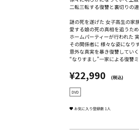
二転三転する復讐と裏切りの連
謎の死を遂げた 女子高生の家
愛する娘の死の真相を追うため
ホームパーティーが行われた 
その関係者に 様々な姿になり
意外な真実を暴き復讐していく
“なりすまし”一家による復讐
¥22,990
(税込)
DVD
お気に入り登録数
1
人