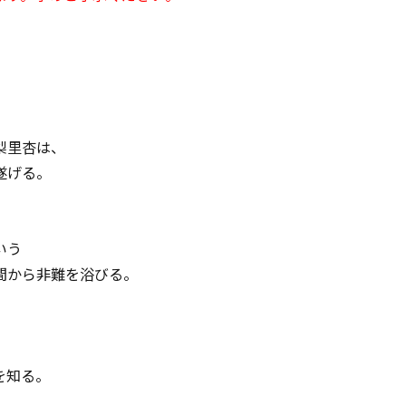
梨里杏は、
遂げる。
いう
間から非難を浴びる。
を知る。