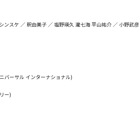
ウシンスケ ／ 釈由美子 ／ 塩野瑛久 瀧七海 平山祐介 ／ 小野武
ニバーサル インターナショナル)
リー)