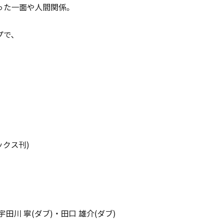
った一面や人間関係。
プで、
ックス刊)
田川 寧(ダブ)・田口 雄介(ダブ)