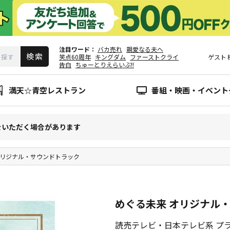
注目ワード
バカ売れ
親愛なる夫へ
笑点60周年
キングダム
ファーストクライ
ゲスト
告白
ちゅーとりえらいぶ!!
満天☆青空レストラン
番組・映画・イベント
をいただく場合があります
オリジナル・サウンドトラック
めぐる未来 オリジナル
読売テレビ・日本テレビ系 プ