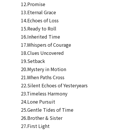
12.Promise
13.Eternal Grace
14.Echoes of Loss
15.Ready to Roll
16.Inherited Time
17.Whispers of Courage
18.Clues Uncovered
19.Setback
20.Mystery in Motion
21.When Paths Cross
22.Silent Echoes of Yesteryears
23.Timeless Harmony
24.Lone Pursuit
25.Gentle Tides of Time
26.Brother & Sister
27.First Light