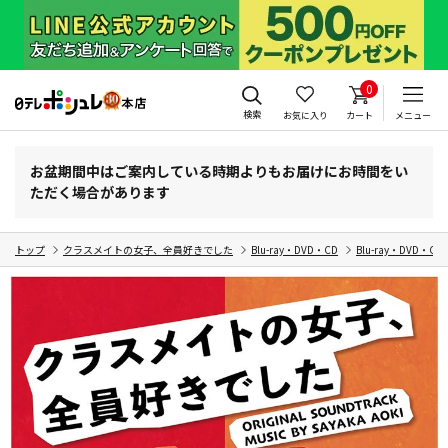
0
検索
お気に入り
カート
メニュー
お盆期間中はご案内している時期よりもお届けにお時間をい
ただく場合があります
トップ
クラスメイトの女子、全員好きでした
Blu-ray・DVD・CD
Blu-ray・DVD・CD