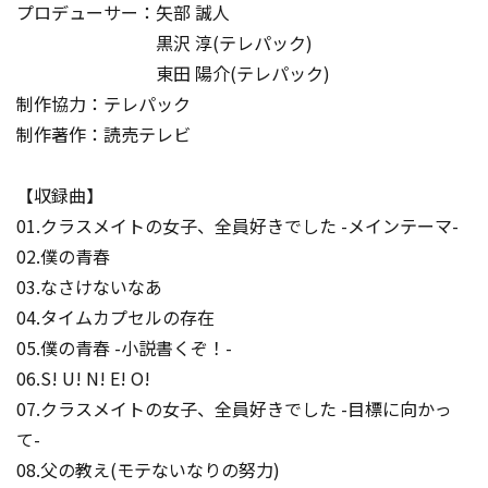
プロデューサー：矢部 誠人
黒沢 淳(テレパック)
東田 陽介(テレパック)
制作協力：テレパック
制作著作：読売テレビ
【収録曲】
01.クラスメイトの女子、全員好きでした -メインテーマ-
02.僕の青春
03.なさけないなあ
04.タイムカプセルの存在
05.僕の青春 -小説書くぞ！-
06.S! U! N! E! O!
07.クラスメイトの女子、全員好きでした -目標に向かっ
て-
08.父の教え(モテないなりの努力)