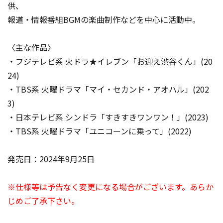
供、
報道・情報番組BGMの楽曲制作などを中心に活動中。
〈主な作品〉
・フジテレビ系 火ドラ★イレブン「お迎え渋谷くん」(20
24)
・TBS系 火曜ドラマ「マイ・セカンド・アオハル」(202
3)
・日本テレビ系 シンドラ「すきすきワンワン！」(2023)
・TBS系 火曜ドラマ「ユニコーンに乗って」(2022)
発売日：2024年9月25日
※仕様等は予告なく変更になる場合がございます。あらか
じめご了承下さい。