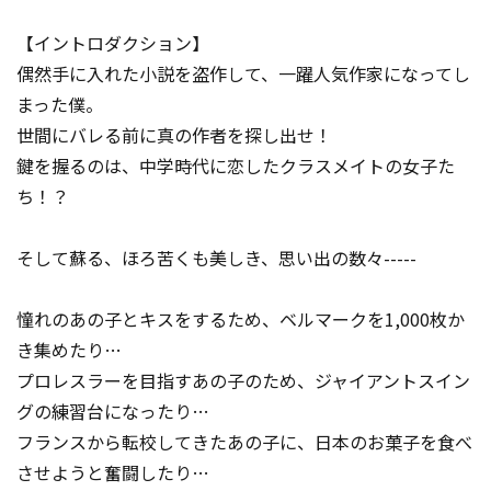
【イントロダクション】
偶然手に入れた小説を盗作して、一躍人気作家になってし
まった僕。
世間にバレる前に真の作者を探し出せ！
鍵を握るのは、中学時代に恋したクラスメイトの女子た
ち！？
そして蘇る、ほろ苦くも美しき、思い出の数々-----
憧れのあの子とキスをするため、ベルマークを1,000枚か
き集めたり…
プロレスラーを目指すあの子のため、ジャイアントスイン
グの練習台になったり…
フランスから転校してきたあの子に、日本のお菓子を食べ
させようと奮闘したり…