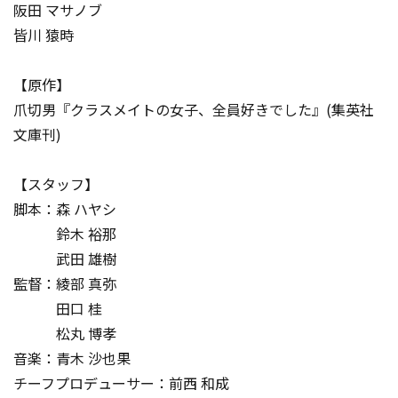
阪田 マサノブ
皆川 猿時
【原作】
爪切男『クラスメイトの女子、全員好きでした』(集英社
文庫刊)
【スタッフ】
脚本：森 ハヤシ
鈴木 裕那
武田 雄樹
監督：綾部 真弥
田口 桂
松丸 博孝
音楽：青木 沙也果
チーフプロデューサー：前西 和成