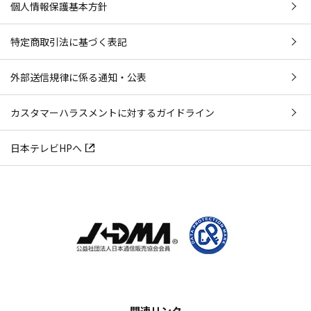
個人情報保護基本方針
特定商取引法に基づく表記
外部送信規律に係る通知・公表
カスタマーハラスメントに対するガイドライン
日本テレビHPへ
関連リンク