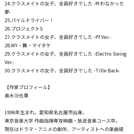
24.クラスメイトの女子、全員好きでした -叶わなかった
夢-
25.パイルドライバー！
26.プロジェクトS
27.クラスメイトの女子、全員好きでした -Pf Ver.-
28.MY・舞・マイタケ
29.クラスメイトの女子、全員好きでした -Electro Swing
Ver.-
30.クラスメイトの女子、全員好きでした -Title Back-
【作家プロフィール】
青木沙也果
1996年生まれ。愛知県名古屋市出身。
東京音楽大学 作曲指揮専攻映画・放送音楽コース卒。
現在はドラマ・アニメの劇伴、アーティストへの楽曲提