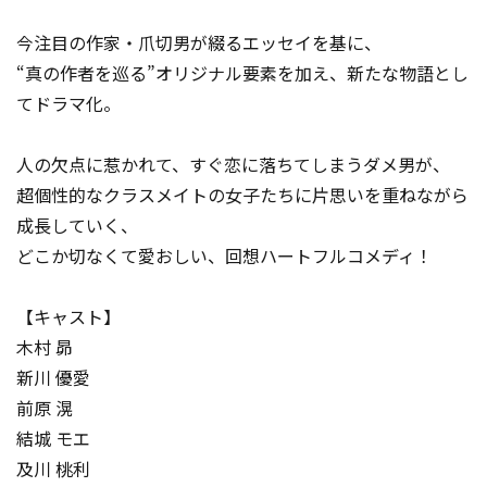
今注目の作家・爪切男が綴るエッセイを基に、
“真の作者を巡る”オリジナル要素を加え、新たな物語とし
てドラマ化。
人の欠点に惹かれて、すぐ恋に落ちてしまうダメ男が、
超個性的なクラスメイトの女子たちに片思いを重ねながら
成長していく、
どこか切なくて愛おしい、回想ハートフルコメディ！
【キャスト】
木村 昴
新川 優愛
前原 滉
結城 モエ
及川 桃利