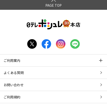
PAGE TOP
ご利用案内
よくある質問
お問い合わせ
ご利用規約