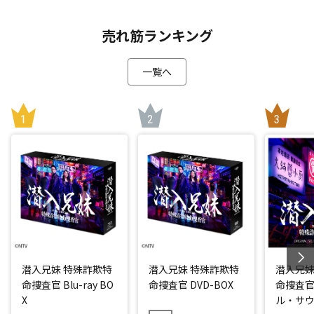
売れ筋ランキング
一覧へ
潜入兄妹 特殊詐欺特
潜入兄妹 特殊詐欺特
潜入兄妹
命捜査官 Blu-ray BO
命捜査官 DVD-BOX
命捜査官
X
ル・サ