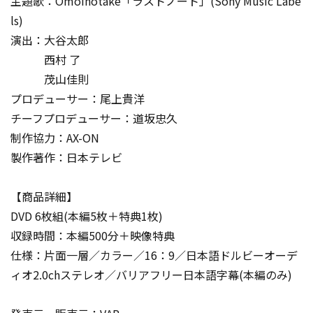
主題歌：Omoinotake「ラストノート」(Sony Music Labe
ls)
演出：大谷太郎
西村 了
茂山佳則
プロデューサー：尾上貴洋
チーフプロデューサー：道坂忠久
制作協力：AX-ON
製作著作：日本テレビ
【商品詳細】
DVD 6枚組(本編5枚＋特典1枚)
収録時間：本編500分＋映像特典
仕様：片面一層／カラー／16：9／日本語ドルビーオーデ
ィオ2.0chステレオ／バリアフリー日本語字幕(本編のみ)