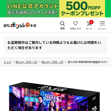
0
検索
お気に入り
カート
メニュー
お盆期間中はご案内している時期よりもお届けにお時間をい
ただく場合があります
トップ
Blu-ray・DVD・CD
Blu-ray・DVD・CD
潜入兄妹 特殊詐欺特命捜査官 DVD-BO