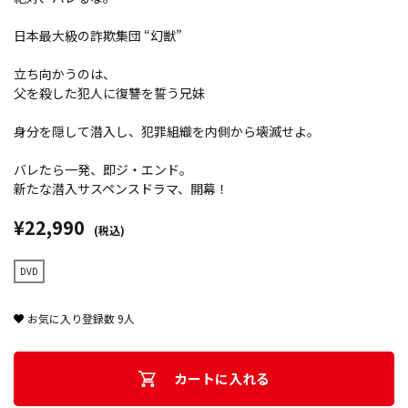
日本最大級の詐欺集団 “幻獣”
立ち向かうのは、
父を殺した犯人に復讐を誓う兄妹
身分を隠して潜入し、犯罪組織を内側から壊滅せよ。
バレたら一発、即ジ・エンド。
新たな潜入サスペンスドラマ、開幕！
¥22,990
(税込)
DVD
お気に入り登録数
9
人
カートに入れる