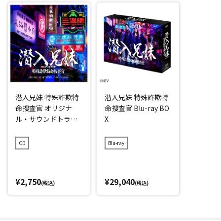
潜入兄妹 特殊詐欺特
潜入兄妹 特殊詐欺特
命捜査官 オリジナ
命捜査官 Blu-ray BO
ル・サウンドトラッ
X
ク
CD
Blu-ray
¥2,750
¥29,040
(税込)
(税込)