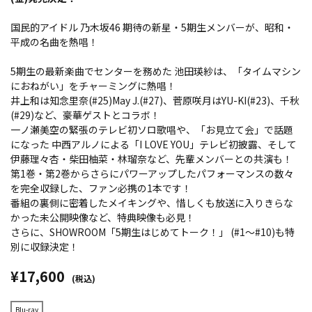
国民的アイドル 乃木坂46 期待の新星・5期生メンバーが、昭和・
平成の名曲を熱唱！
5期生の最新楽曲でセンターを務めた 池田瑛紗は、「タイムマシン
におねがい」をチャーミングに熱唱！
井上和は知念里奈(#25)May J.(#27)、菅原咲月はYU-KI(#23)、千秋
(#29)など、豪華ゲストとコラボ！
一ノ瀬美空の緊張のテレビ初ソロ歌唱や、「お見立て会」で話題
になった 中西アルノによる「I LOVE YOU」テレビ初披露、そして
伊藤理々杏・柴田柚菜・林瑠奈など、先輩メンバーとの共演も！
第1巻・第2巻からさらにパワーアップしたパフォーマンスの数々
を完全収録した、ファン必携の1本です！
番組の裏側に密着したメイキングや、惜しくも放送に入りきらな
かった未公開映像など、特典映像も必見！
さらに、SHOWROOM「5期生はじめてトーク！」 (#1〜#10)も特
別に収録決定！
¥17,600
(税込)
Blu-ray