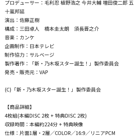
プロデューサー：毛利忍 植野浩之 今井大輔 増田俊二郎 五
十嵐邦延
演出：佐藤正樹
構成：三田卓人 橋本圭太朗 須長晋之介
音楽：カンケ
企画制作：日本テレビ
制作協力：サルベージ
製作著作：「新・乃木坂スター誕生！」製作委員会
発売・販売元：VAP
(C)「新・乃木坂スター誕生！」製作委員会
【商品詳細】
4枚組(本編DISC 2枚 + 特典DISC 2枚)
収録時間：本編約224分 + 特典映像
仕様：片面1層・2層／COLOR／16:9／リニアPCM