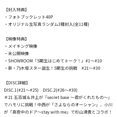
【封入特典】
・フォトブックレット40P
・オリジナル生写真ランダム3種封入(全11種)
【映像特典】
・メイキング映像
・未公開映像
・SHOWROOM「5期生はじめてトーク！」#1〜#10
・新・乃木坂スター誕生！5期生の挑戦 #21～#30
【DISC詳細】
DISC.1(#21～#25) DISC.2(#26～#30)
＃21 五百城＆井上が「secret base 〜君がくれたもの〜」
でハモリに挑戦！中西が「さよならのオーシャン」、小川
が「真夜中のドア～stay with me」で杉山清貴とコラボ！