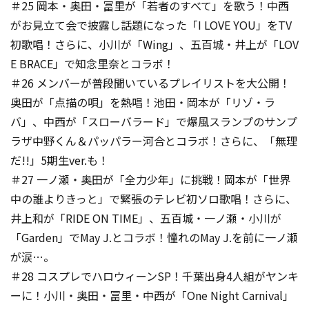
＃25 岡本・奥田・冨里が「若者のすべて」を歌う！中西
がお見立て会で披露し話題になった「I LOVE YOU」をTV
初歌唱！さらに、小川が「Wing」、五百城・井上が「LOV
E BRACE」で知念里奈とコラボ！
＃26 メンバーが普段聞いているプレイリストを大公開！
奥田が「点描の唄」を熱唱！池田・岡本が「リゾ・ラ
バ」、中西が「スローバラード」で爆風スランプのサンプ
ラザ中野くん＆パッパラー河合とコラボ！さらに、「無理
だ!!」5期生ver.も！
＃27 一ノ瀬・奥田が「全力少年」に挑戦！岡本が「世界
中の誰よりきっと」で緊張のテレビ初ソロ歌唱！さらに、
井上和が「RIDE ON TIME」、五百城・一ノ瀬・小川が
「Garden」でMay J.とコラボ！憧れのMay J.を前に一ノ瀬
が涙…。
＃28 コスプレでハロウィーンSP！千葉出身4人組がヤンキ
ーに！小川・奥田・冨里・中西が「One Night Carnival」