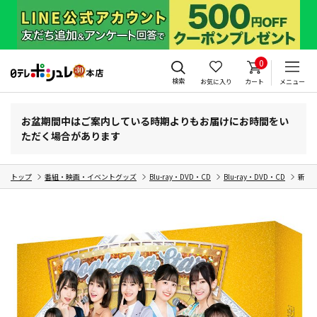
0
検索
お気に入り
カート
メニュー
お盆期間中はご案内している時期よりもお届けにお時間をい
ただく場合があります
トップ
番組・映画・イベントグッズ
Blu-ray・DVD・CD
Blu-ray・DVD・CD
新・乃