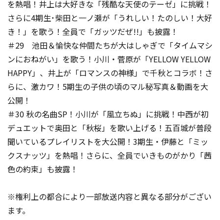
を熱唱！井上は大好きな「残酷な天使のテーゼ」に挑戦！
さらに4期生･柴田と一ノ瀬が「うれしい！たのしい！大好
き！」を歌う！全員で「ガッツだぜ!!」も披露！
＃29 池田＆愉快な仲間たちが大はしゃぎで「タイムマシ
ンにおねがい」を歌う！小川・菅原が「YELLOW YELLOW
HAPPY」、井上が「ロマンスの神様」で千秋とコラボ！さ
らに、激カワ！5期生の子供の頃のマル秘写真＆動画を大
公開！
＃30 秋の名曲SP！小川が「風立ちぬ」に挑戦！中西が初
デュエットで奥田と「秋桜」を歌い上げる！五百城が普段
聞いているプレイリストを大公開！3期生・伊藤と「ミッ
クスナッツ」を熱唱！さらに、全員でいきものがかり「茜
色の約束」も披露！
※権利上の都合により一部放送内容と異なる部分がござい
ます。