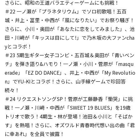
さらに、昭和の王道バラエティーゲームにも挑戦！
＃22 一ノ瀬が「プラネタリウム」でソロ初歌唱！五百
城・井上・冨里・中西が「風になりたい」でお祭り騒ぎ！
さらに、小川・奥田が「あなたに恋をしてみました」、池
田・川﨑が「キッスは目にして!」で乃木坂の大ファンcha
yとコラボ！
＃23 5期生ギター女子コンビ・五百城＆奥田が「青いベン
チ」を弾き語り&ハモり！一ノ瀬・小川・菅原が「masqu
erade」「EZ DO DANCE」、井上・中西が「My Revolutio
n」でYU-KIとコラボ！さらに、山手線ゲームで珍回答
続々！
＃24 リクエストソングSP！菅原が工藤静香「慟哭」に挑
戦！一ノ瀬・川﨑・中西が「SWEET 19 BLUES」を19歳
トリオで歌う！4期生・林が登場！池田＆小川と「そばか
す」を熱唱！さらに、オズワルド青春時代想い出の曲「君
に幸あれ」を全員で披露！