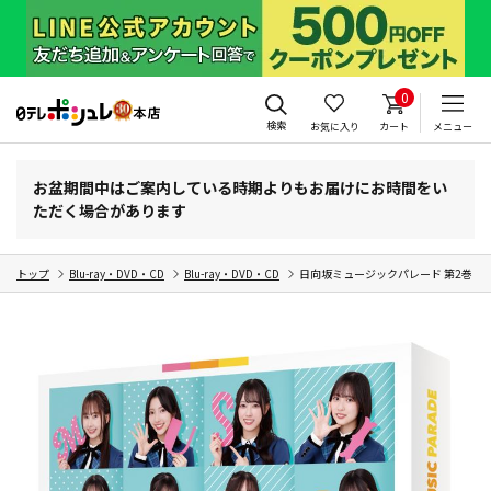
0
検索
お気に入り
カート
メニュー
お盆期間中はご案内している時期よりもお届けにお時間をい
ただく場合があります
トップ
Blu-ray・DVD・CD
Blu-ray・DVD・CD
日向坂ミュージックパレード 第2巻 Blu-r