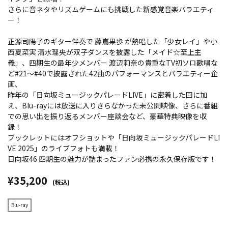
さらに音ネタやリズムゲームにも挑戦した新感覚音楽バラエティ
ー！
正源司陽子のギター伴奏で 藤嶌果歩 が熱唱した「少女レイ」や小
西夏菜実 清水理央が双子ダンスを披露した「メイド☆至上主
義」、四期生の最年少メンバー 渡辺莉奈の貴重なTV初ソロ歌唱な
ど#21～#40で披露された42曲のパフォーマンスとバラエティー企
画、
昨年の「日向坂ミュージックパレードLIVE」に密着した回に加
え、Blu-rayには放送に入りきらなかった未公開映像、さらに番組
での思い出を振り返るメンバー座談会など、豪華特典映像を収
録！
ブックレットにはオフショットや「日向坂ミュージックパレードLI
VE 2025」のライブフォトも満載！
日向坂46 四期生の魅力が詰まったファン必携の永久保存版です！
¥35,200
(税込)
Blu-ray