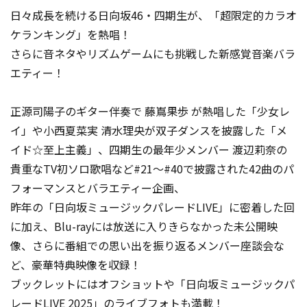
日々成長を続ける日向坂46・四期生が、「超限定的カラオ
ケランキング」を熱唱！
さらに音ネタやリズムゲームにも挑戦した新感覚音楽バラ
エティー！
正源司陽子のギター伴奏で 藤嶌果歩 が熱唱した「少女レ
イ」や小西夏菜実 清水理央が双子ダンスを披露した「メ
イド☆至上主義」、四期生の最年少メンバー 渡辺莉奈の
貴重なTV初ソロ歌唱など#21～#40で披露された42曲のパ
フォーマンスとバラエティー企画、
昨年の「日向坂ミュージックパレードLIVE」に密着した回
に加え、Blu-rayには放送に入りきらなかった未公開映
像、さらに番組での思い出を振り返るメンバー座談会な
ど、豪華特典映像を収録！
ブックレットにはオフショットや「日向坂ミュージックパ
レードLIVE 2025」のライブフォトも満載！