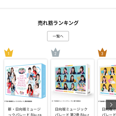
売れ筋ランキング
一覧へ
新・日向坂ミュージ
日向坂ミュージック
日向坂
ックパレード Blu-ra
パレード 第2巻 Blu-r
パレード 