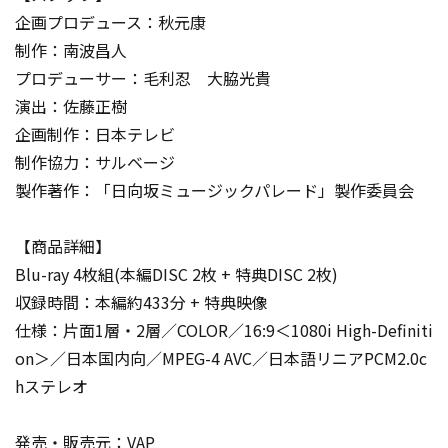
企画プロデュース：秋元康
制作：南波昌人
プロデューサー：毛利忍 大脇光貴
演出：佐藤正樹
企画制作：日本テレビ
制作協力：サルベージ
製作著作：「日向坂ミュージックパレード」製作委員会
【商品詳細】
Blu-ray 4枚組(本編DISC 2枚 + 特典DISC 2枚)
収録時間：本編約433分 + 特典映像
仕様：片面1層・2層／COLOR／16:9＜1080i High-Definiti
on＞／日本国内向／MPEG-4 AVC／日本語リニアPCM2.0c
hステレオ
発売・販売元：VAP