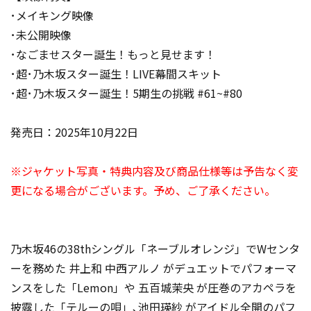
･メイキング映像
･未公開映像
･なごませスター誕生！もっと見せます！
･超･乃木坂スター誕生！LIVE幕間スキット
･超･乃木坂スター誕生！5期生の挑戦 #61~#80
発売日：2025年10月22日
※ジャケット写真・特典内容及び商品仕様等は予告なく変
更になる場合がございます。予め、ご了承ください。
乃木坂46の38thシングル「ネーブルオレンジ」でWセンタ
ーを務めた 井上和 中西アルノ がデュエットでパフォーマ
ンスをした「Lemon」や 五百城茉央 が圧巻のアカペラを
披露した「テルーの唄」､池田瑛紗 がアイドル全開のパフ