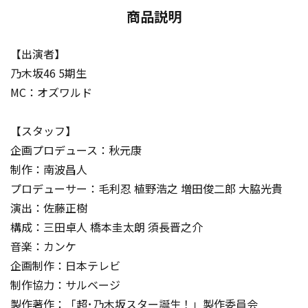
商品説明
【出演者】
乃木坂46 5期生
MC：オズワルド
【スタッフ】
企画プロデュース：秋元康
制作：南波昌人
プロデューサー：毛利忍 植野浩之 増田俊二郎 大脇光貴
演出：佐藤正樹
構成：三田卓人 橋本圭太朗 須長晋之介
音楽：カンケ
企画制作：日本テレビ
制作協力：サルベージ
製作著作：「超･乃木坂スター誕生！」製作委員会