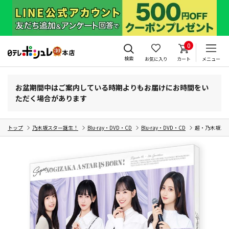
0
検索
お気に入り
カート
メニュー
お盆期間中はご案内している時期よりもお届けにお時間をい
ただく場合があります
トップ
乃木坂スター誕生！
Blu-ray・DVD・CD
Blu-ray・DVD・CD
超・乃木坂スター誕