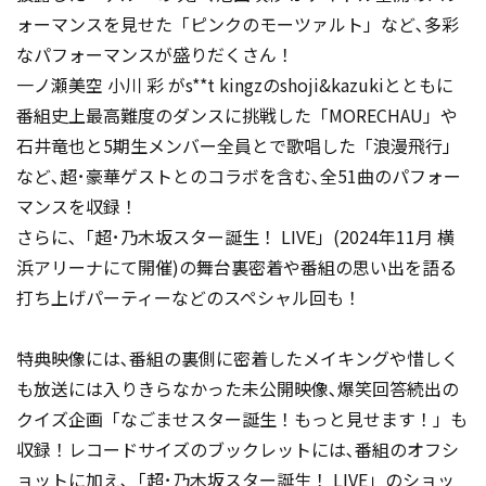
ォーマンスを見せた「ピンクのモーツァルト」など､多彩
なパフォーマンスが盛りだくさん！
一ノ瀬美空 小川 彩 がs**t kingzのshoji&kazukiとともに
番組史上最高難度のダンスに挑戦した「MORECHAU」や
石井竜也と5期生メンバー全員とで歌唱した「浪漫飛行」
など､超･豪華ゲストとのコラボを含む､全51曲のパフォー
マンスを収録！
さらに､「超･乃木坂スター誕生！ LIVE」(2024年11月 横
浜アリーナにて開催)の舞台裏密着や番組の思い出を語る
打ち上げパーティーなどのスペシャル回も！
特典映像には､番組の裏側に密着したメイキングや惜しく
も放送には入りきらなかった未公開映像､爆笑回答続出の
クイズ企画「なごませスター誕生！もっと見せます！」も
収録！レコードサイズのブックレットには､番組のオフシ
ョットに加え､「超･乃木坂スター誕生！ LIVE」のショッ