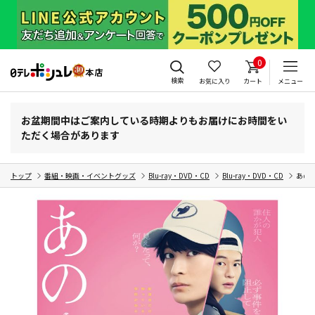
0
検索
お気に入り
カート
メニュー
お盆期間中はご案内している時期よりもお届けにお時間をい
ただく場合があります
トップ
番組・映画・イベントグッズ
Blu-ray・DVD・CD
Blu-ray・DVD・CD
あの人