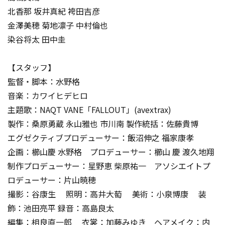
北香那 坂井真紀 袴田吉彦
金澤美穂 菊地凛子 中村倫也
染谷将太 田中圭
【スタッフ】
監督・脚本：水野格
音楽：カワイヒデヒロ
主題歌：NAQT VANE「FALLOUT」(avextrax)
製作：桑原勇蔵 永山雅也 市川南 製作統括：佐藤貴博
エグゼクティブプロデューサー：飯沼伸之 福家康孝
企画：櫛山慶 水野格 プロデューサー：櫛山 慶 渡久地翔
制作プロデューサー：星野恵 柴原祐一 アソシエイトプ
ロデューサー：片山暁穂
撮影：谷康生 照明：高井大萄 美術：小泉博康 装
飾：池田亮平 録音：高島良太
編集：相良直一郎 衣裳：加藤みゆき ヘアメイク：内