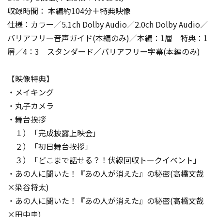
収録時間： 本編約104分＋特典映像
仕様：カラー／5.1ch Dolby Audio／2.0ch Dolby Audio／
バリアフリー音声ガイド(本編のみ)／本編：1層 特典：1
層／4：3 スタンダード／バリアフリー字幕(本編のみ)
【映像特典】
・メイキング
・丸子カメラ
・舞台挨拶
１）「完成披露上映会」
２）「初日舞台挨拶」
３）「どこまで話せる？！伏線回収トークイベント」
・あの人に聞いた！『あの人が消えた』の秘密(高橋文哉
×染谷将太)
・あの人に聞いた！『あの人が消えた』の秘密(高橋文哉
×田中圭)