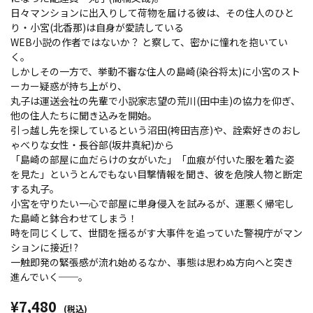
日々マンションに出入りして荷物を届ける彼は、その住人のひと
り・小宮(北香那)は自身が愛読している
WEB小説の作者ではないか？ と察して、密かに憧れを抱いてい
く。
しかしその一方で、挙動不審な住人の島崎(染谷将太)に小宮のスト
ーカー疑惑が持ち上がり、
丸子は運送会社の先輩で小説家志望の荒川(田中圭)の協力を仰ぎ、
他の住人たちに聞き込みを開始。
引っ越し先を探しているという沼田(袴田吉彦)や、詮索好きのおし
ゃべりな女性・長谷部(坂井真紀)から
「島崎の部屋に血だらけの女がいた」「血痕が付いた服を着た姿
を見た」というとんでもない目撃情報を聞き、彼を危険人物と断定
する丸子。
小宮を守りたい一心で部屋に単身侵入を試みるが、運悪く帰宅し
た島崎と鉢合わせてしまう！
時を同じくして、世間を揺るがす大事件を追っていた警視庁がマン
ションに接近! ?
一触即発の緊張感が流れ始めるなか、事態は思わぬ方向へと突き
進んでいく──。
¥7,480
(税込)