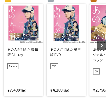
あの人が消えた 豪華
あの人が消えた 通常
あの人が
版 Blu-ray
版 DVD
ジナル
ラック
Blu-ray
DVD
CD
¥7,480
¥4,180
¥2,750
(税込)
(税込)