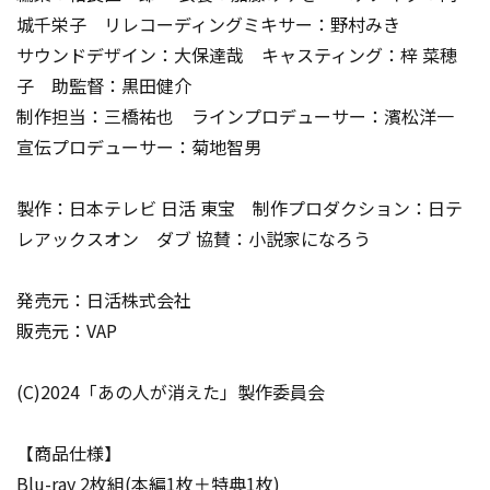
城千栄子 リレコーディングミキサー：野村みき
サウンドデザイン：大保達哉 キャスティング：梓 菜穂
子 助監督：黒田健介
制作担当：三橋祐也 ラインプロデューサー：濱松洋一
宣伝プロデューサー：菊地智男
製作：日本テレビ 日活 東宝 制作プロダクション：日テ
レアックスオン ダブ 協賛：小説家になろう
発売元：日活株式会社
販売元：VAP
(C)2024「あの人が消えた」製作委員会
【商品仕様】
Blu-ray 2枚組(本編1枚＋特典1枚)