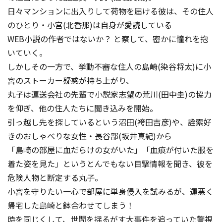
日々マンションに出入りして荷物を届ける彼は、その住人
のひとり・小宮(北香那)は自身が愛読している
WEB小説の作者ではないか？ と察して、密かに憧れを抱
いていく。
しかしその一方で、挙動不審な住人の島崎(染谷将太)に小
宮のストーカー疑惑が持ち上がり、
丸子は運送会社の先輩で小説家志望の荒川(田中圭)の協力
を仰ぎ、他の住人たちに聞き込みを開始。
引っ越し先を探しているという沼田(袴田吉彦)や、詮索好
きのおしゃべりな女性・長谷部(坂井真紀)から
「島崎の部屋に血だらけの女がいた」「血痕が付いた服を
着た姿を見た」というとんでもない目撃情報を聞き、彼を
危険人物と断定する丸子。
小宮を守りたい一心で部屋に単身侵入を試みるが、運悪く
帰宅した島崎と鉢合わせてしまう！
時を同じくして、世間を揺るがす大事件を追っていた警視