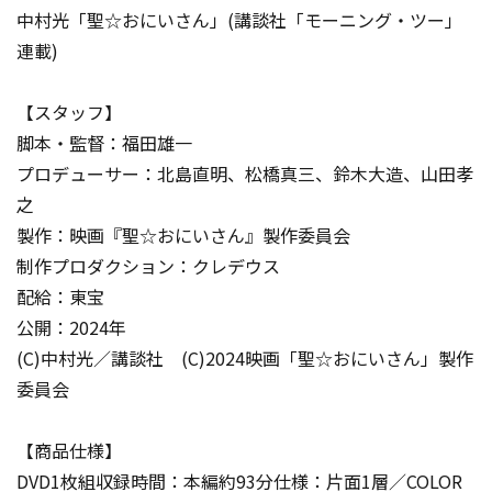
中村光「聖☆おにいさん」(講談社「モーニング・ツー」
連載)
【スタッフ】
脚本・監督：福田雄一
プロデューサー：北島直明、松橋真三、鈴木大造、山田孝
之
製作：映画『聖☆おにいさん』製作委員会
制作プロダクション：クレデウス
配給：東宝
公開：2024年
(C)中村光／講談社 (C)2024映画「聖☆おにいさん」製作
委員会
【商品仕様】
DVD1枚組収録時間：本編約93分仕様：片面1層／COLOR