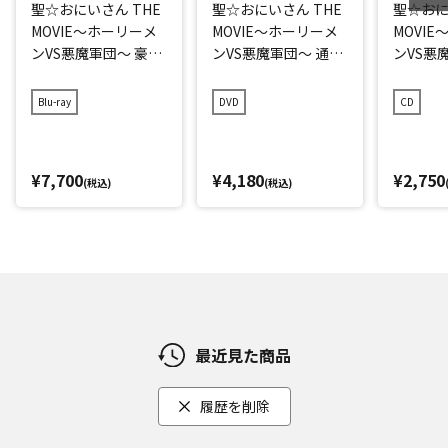
聖☆おにいさん THE
聖☆おにいさん THE
聖☆おに
MOVIE～ホーリーメ
MOVIE～ホーリーメ
MOVI
ンVS悪魔軍団～ 豪華
ンVS悪魔軍団～ 通常
ンVS悪
版 Blu-ray
版 DVD
ジナル
ラック
Blu-ray
DVD
CD
¥7,700
¥4,180
¥2,750
(税込)
(税込)
最近見た商品
履歴を削除