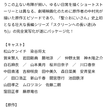
うこの上ない布陣が揃い、ゆるい日常を描くショートスト
ーリーとは異なる、劇場映画化のために原作者の中村光が
描いた原作エピソードであり、「聖☆おにいさん」史上初
となる壮大な長編シリーズ「スクリーンへの長い途(み
ち)」の完全実写化が遂にパッケージ化！
【キャスト】
松山ケンイチ 染谷将太
賀来賢人 岩田剛典 勝地涼 ／ 仲野太賀 神木隆之介
白石麻衣 ／ 山本美月 桜井日奈子 ／ 川口春奈
中田青渚 吉柳咲良 田中美久 森日菜美 安斉星来
／ 田口浩正 新山千春 間宮啓行 池田鉄洋
山田孝之 ムロツヨシ 佐藤二朗
窪田正孝 藤原竜也
【原作】