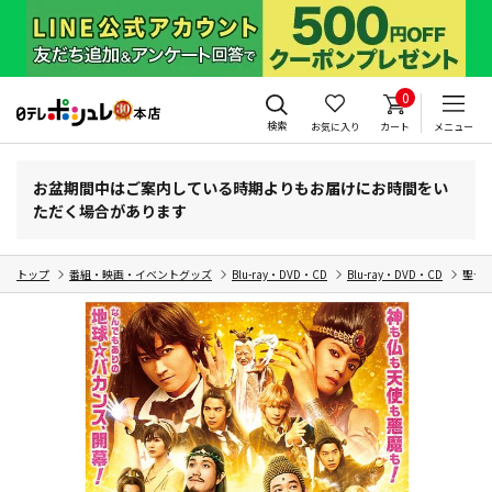
0
検索
お気に入り
カート
メニュー
お盆期間中はご案内している時期よりもお届けにお時間をい
ただく場合があります
トップ
番組・映画・イベントグッズ
Blu-ray・DVD・CD
Blu-ray・DVD・CD
聖☆お