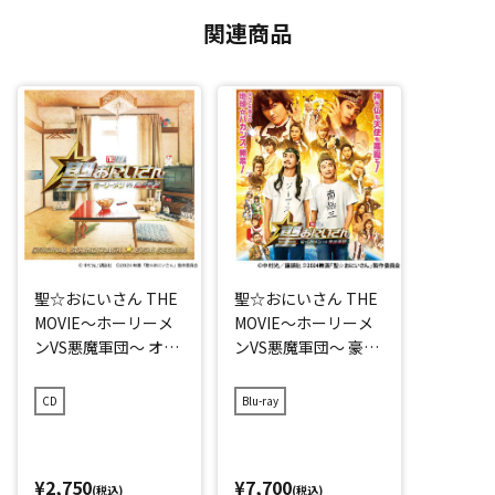
関連商品
聖☆おにいさん THE
聖☆おにいさん THE
MOVIE～ホーリーメ
MOVIE～ホーリーメ
ンVS悪魔軍団～ オリ
ンVS悪魔軍団～ 豪華
ジナル・サウンドト
版 Blu-ray
ラック
CD
Blu-ray
¥2,750
¥7,700
(税込)
(税込)