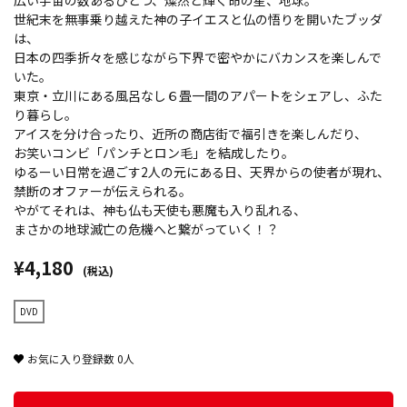
広い宇宙の数あるひとつ、燦然と輝く命の星、地球。
世紀末を無事乗り越えた神の子イエスと仏の悟りを開いたブッダ
は、
日本の四季折々を感じながら下界で密やかにバカンスを楽しんで
いた。
東京・立川にある風呂なし６畳一間のアパートをシェアし、ふた
り暮らし。
アイスを分け合ったり、近所の商店街で福引きを楽しんだり、
お笑いコンビ「パンチとロン毛」を結成したり。
ゆるーい日常を過ごす2人の元にある日、天界からの使者が現れ、
禁断のオファーが伝えられる。
やがてそれは、神も仏も天使も悪魔も入り乱れる、
まさかの地球滅亡の危機へと繋がっていく！？
¥4,180
(税込)
DVD
お気に入り登録数
0
人