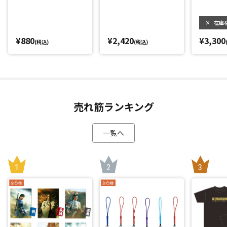
×
在庫
¥880
¥2,420
¥3,300
(税込)
(税込)
売れ筋ランキング
一覧へ