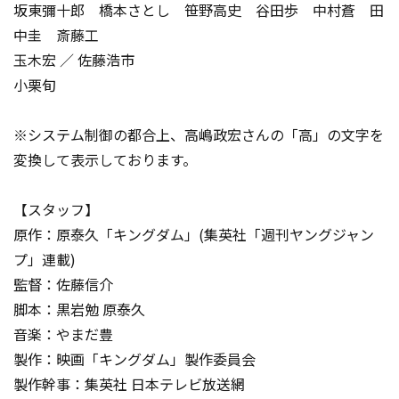
坂東彌十郎 橋本さとし 笹野高史 谷田歩 中村蒼 田
中圭 斎藤工
玉木宏 ／ 佐藤浩市
小栗旬
※システム制御の都合上、高嶋政宏さんの「高」の文字を
変換して表示しております。
【スタッフ】
原作：原泰久「キングダム」(集英社「週刊ヤングジャン
プ」連載)
監督：佐藤信介
脚本：黒岩勉 原泰久
音楽：やまだ豊
製作：映画「キングダム」製作委員会
製作幹事：集英社 日本テレビ放送網