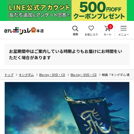
0
検索
お気に入り
カート
メニュー
お盆期間中はご案内している時期よりもお届けにお時間をい
ただく場合があります
トップ
キングダム
Blu-ray・DVD・CD
Blu-ray・DVD・CD
映画「キングダム 魂の