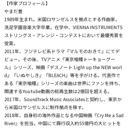
【作家プロフィール】
やまだ豊
1989年生まれ。米国ロサンゼルスを拠点とする作曲家。
洗足学園音楽大学卒業。在学中、VIENNA INSTRUMENTS
ストリングス・アレンジ・コンテストにおいて最優秀賞を
受賞。
2011年、フジテレビ系ドラマ『マルモのおきて』にてデ
ビュー。その後、TVアニメ『東京喰種トーキョーグー
ル』シリーズ、映画『デスノート Light up the NEW worl
d』『いぬやしき』『BLEACH』等を手がける。代表作で
ある『東京喰種』シリーズの楽曲は世界にファンを持ち、
関連するYoutube動画の総再生数は2億回を超える。
2017年、Soundtrack Music Associatesと契約し、東京か
ら米国ロサンゼルスに制作拠点を移す。
2018年、自身初の海外作品となる中国映画『Cry Me a Sad
River』を担当。中国にて興行収入約55億円の大ヒットを