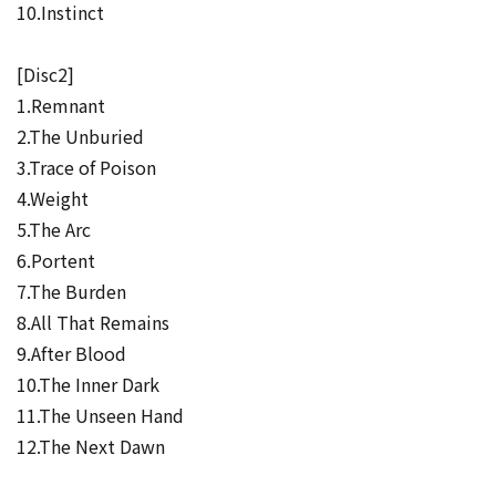
10.Instinct
[Disc2]
1.Remnant
2.The Unburied
3.Trace of Poison
4.Weight
5.The Arc
6.Portent
7.The Burden
8.All That Remains
9.After Blood
10.The Inner Dark
11.The Unseen Hand
12.The Next Dawn