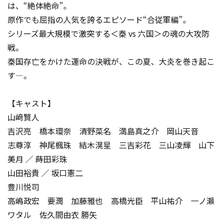
は、“絶体絶命”。
原作でも屈指の人気を誇るエピソード“合従軍編”。
シリーズ最大規模で激突する＜秦 vs 六国＞の魂の大攻防
戦。
秦国存亡をかけた運命の決戦が、この夏、大炎を巻き起こ
す―。
【キャスト】
山﨑賢人
吉沢亮 橋本環奈 清野菜名 満島真之介 岡山天音
志尊淳 神尾楓珠 結木滉星 三吉彩花 三山凌輝 山下
美月 ／ 蒔田彩珠
山田裕貴 ／ 坂口憲二
豊川悦司
高嶋政宏 要潤 加藤雅也 高橋光臣 平山祐介 一ノ瀬
ワタル 佐久間由衣 勝矢