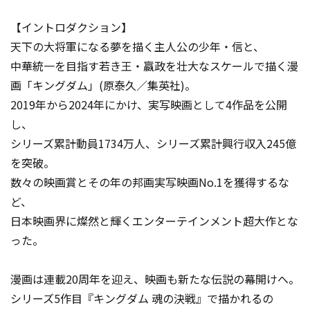
【イントロダクション】
天下の大将軍になる夢を描く主人公の少年・信と、
中華統一を目指す若き王・嬴政を壮大なスケールで描く漫
画「キングダム」(原泰久／集英社)。
2019年から2024年にかけ、実写映画として4作品を公開
し、
シリーズ累計動員1734万人、シリーズ累計興行収入245億
を突破。
数々の映画賞とその年の邦画実写映画No.1を獲得するな
ど、
日本映画界に燦然と輝くエンターテインメント超大作とな
った。
漫画は連載20周年を迎え、映画も新たな伝説の幕開けへ。
シリーズ5作目『キングダム 魂の決戦』で描かれるの