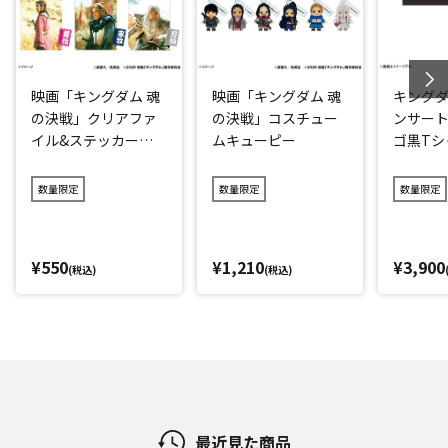
映画「キングダム 魂
映画「キングダム 魂
キングダ
の決戦」クリアファ
の決戦」コスチュー
ンサート
イル&ステッカーセ
ムキューピー
ゴ黒Tシ
ット
ク)
数量限定
数量限定
数量限定
¥550
¥1,210
¥3,900
(税込)
(税込)
最近見た商品