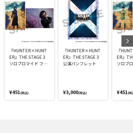
『HUNTER×HUNT
『HUNTER×HUNT
『HUNT
ER』THE STAGE 3
ER』THE STAGE 3
ER』THE
ソロブロマイド フェ
公演パンフレット
ソロブロ
イタン(平松來馬)
(西山蓮都
¥451
¥3,000
¥451
(税込)
(税込)
(税