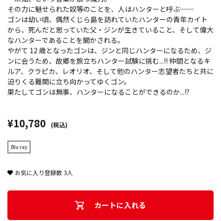
その力に魅せられた奴等のことを、人はハンターと呼ぶ──
ゴンは幼い頃、偶然くじら島を訪れていたハンターの青年カイト
から、死んだと思っていた父・ジンが生きていること、そして偉大
なハンターであることを聞かされる。
やがて 12 歳となったゴンは、ジンと同じハンターになるため、ジ
ンに会うため、故郷を旅立ちハンター試験に挑む...!! 仲間となるキ
ルア、クラピカ、レオリオ、そして他のハンター志望者たちと共に
迫りくる難関に立ち向かってゆくゴン。
果たしてゴンは無事、ハンターになることができるのか...!?
¥10,780
(税込)
Blu-ray
お気に入り登録数
3
人
カートに入れる