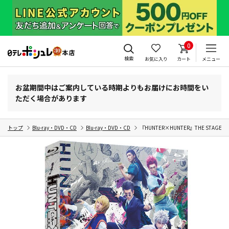
0
検索
お気に入り
カート
メニュー
お盆期間中はご案内している時期よりもお届けにお時間をい
ただく場合があります
トップ
Blu-ray・DVD・CD
Blu-ray・DVD・CD
『HUNTER×HUNTER』THE STAGE Blu