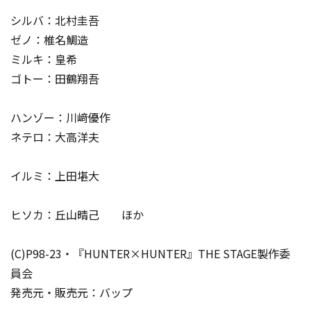
シルバ：北村圭吾
ゼノ：椎名鯛造
ミルキ：皇希
ゴトー：田鶴翔吾
ハンゾー：川﨑優作
ネテロ：大高洋夫
イルミ：上田堪大
ヒソカ：丘山晴己 ほか
(C)P98-23・『HUNTER×HUNTER』THE STAGE製作委
員会
発売元・販売元：バップ