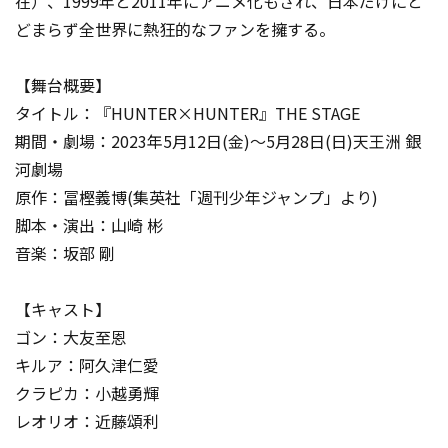
在）、1999年と2011年にアニメ化もされ、日本だけにと
どまらず全世界に熱狂的なファンを擁する。
【舞台概要】
タイトル：『HUNTER×HUNTER』THE STAGE
期間・劇場：2023年5月12日(金)～5月28日(日)天王洲 銀
河劇場
原作：冨樫義博(集英社「週刊少年ジャンプ」より)
脚本・演出：山崎 彬
音楽：坂部 剛
【キャスト】
ゴン：大友至恩
キルア：阿久津仁愛
クラピカ：小越勇輝
レオリオ：近藤頌利