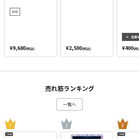
友至恩)
DVD
×
在庫
¥9,680
¥2,500
¥400
(税込)
(税込)
(税
売れ筋ランキング
一覧へ