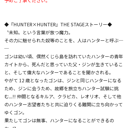
予めご了承ください。
◆『HUNTER×HUNTER』THE STAGEストーリー◆
〝未知〟という言葉が放つ魔力。
その力に魅せられた奴等のことを、人はハンターと呼ぶ─
─
ゴンは幼い頃、偶然くじら島を訪れていたハンターの青年
カイトから、死んだと思っていた父・ジンが生きているこ
と、そして偉大なハンターであることを聞かされる。
やがて 12 歳となったゴンは、ジンと同じハンターになる
ため、ジンに会うため、故郷を旅立ちハンター試験に挑
む...!! 仲間となるキルア、クラピカ、レオリオ、そして他
のハンター志望者たちと共に迫りくる難関に立ち向かって
ゆくゴン。
果たしてゴンは無事、ハンターになることができるの