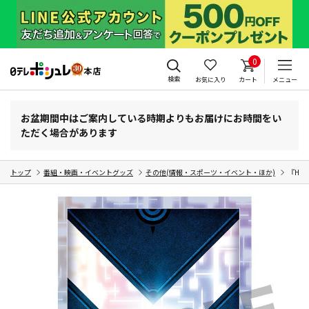
0
検索
お気に入り
カート
メニュー
お盆期間中はご案内している時期よりもお届けにお時間をい
ただく場合があります
トップ
番組・映画・イベントグッズ
その他(情報・スポーツ・イベント・ほか)
『HUN