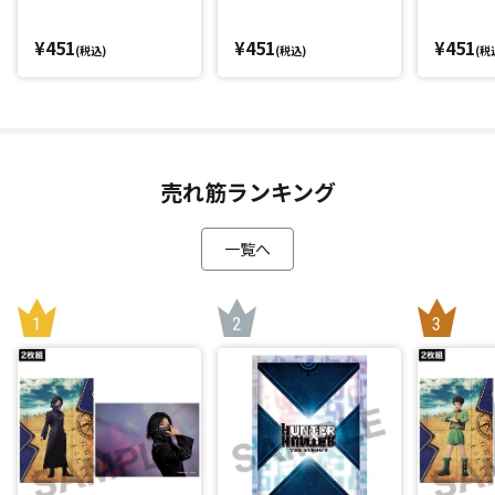
¥451
¥451
¥451
(税込)
(税込)
(税
売れ筋ランキング
一覧へ