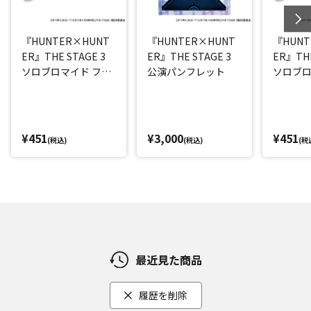
『HUNTER×HUNT
『HUNTER×HUNT
『HUNT
ER』THE STAGE 3
ER』THE STAGE 3
ER』THE
ソロブロマイド フェ
公演パンフレット
ソロブロ
イタン(平松來馬)
(西山蓮都
¥451
¥3,000
¥451
(税込)
(税込)
(税
最近見た商品
履歴を削除