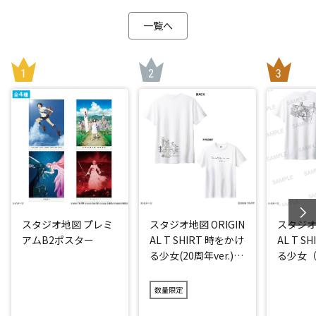
一覧へ
スタジオ地図 プレミ
スタジオ地図 ORIGIN
スタジオ地
アムB2ポスター
AL T SHIRT 時をかけ
AL T S
る少女(20周年ver.)
る少女（2
アイス
数量限定