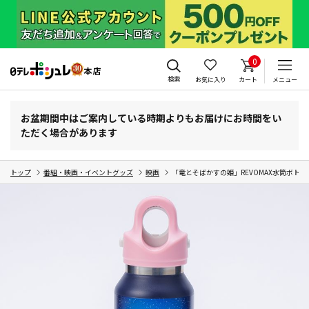
0
検索
お気に入り
カート
メニュー
お盆期間中はご案内している時期よりもお届けにお時間をい
ただく場合があります
トップ
番組・映画・イベントグッズ
映画
「竜とそばかすの姫」REVOMAX水筒ボトル(3