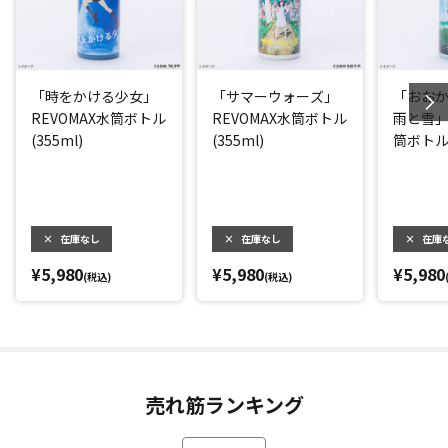
「時をかける少女」
「サマーウォーズ」
「おお
REVOMAX水筒ボトル
REVOMAX水筒ボトル
雨と雪」
(355ml)
(355ml)
筒ボトル(
×
在庫なし
×
在庫なし
×
在庫
¥5,980
¥5,980
¥5,980
(税込)
(税込)
売れ筋ランキング