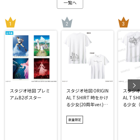
一覧へ
スタジオ地図 プレミ
スタジオ地図 ORIGIN
スタジオ地
アムB2ポスター
AL T SHIRT 時をかけ
AL T S
る少女(20周年ver.)
る少女（2
アイス
数量限定