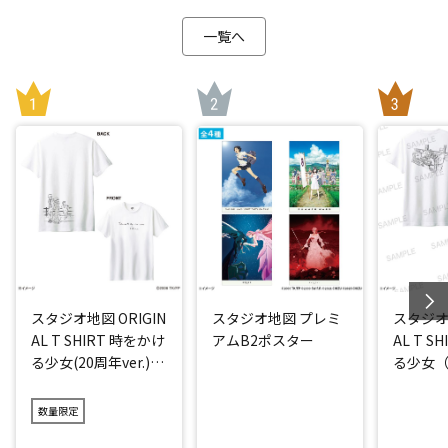
一覧へ
スタジオ地図 ORIGIN
スタジオ地図 プレミ
スタジオ地
AL T SHIRT 時をかけ
アムB2ポスター
AL T S
る少女(20周年ver.)
る少女（2
アイス
数量限定