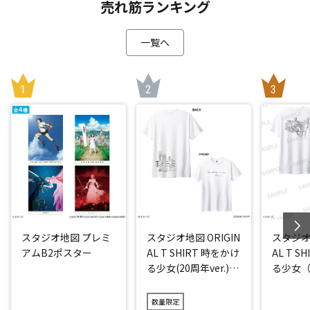
売れ筋ランキング
一覧へ
スタジオ地図 プレミ
スタジオ地図 ORIGIN
スタジオ地
アムB2ポスター
AL T SHIRT 時をかけ
AL T S
る少女(20周年ver.)
る少女（2
アイス
数量限定