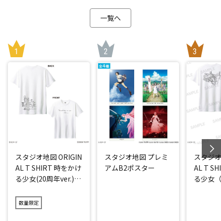
一覧へ
スタジオ地図 ORIGIN
スタジオ地図 プレミ
スタジオ地
AL T SHIRT 時をかけ
アムB2ポスター
AL T S
る少女(20周年ver.)
る少女（2
アイス
数量限定