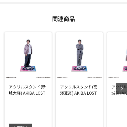
関連商品
アクリルスタンド(新
アクリルスタンド(高
アクリル
城大輝) AKIBA LOST
澤雅彦) AKIBA LOST
城葵) AK