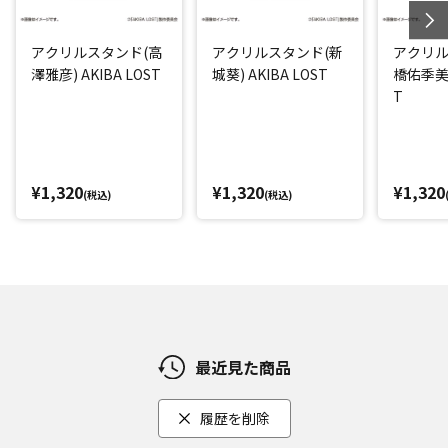
アクリルスタンド(高
アクリルスタンド(新
アクリル
澤雅彦) AKIBA LOST
城葵) AKIBA LOST
橋佑季美) 
T
¥1,320
¥1,320
¥1,320
(税込)
(税込)
最近見た商品
履歴を削除