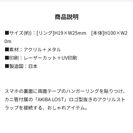
商品説明
■サイズ(約)：[リング]H19×W25mm [本体]H100×W2
0m
■素材：アクリル＋メタル
■印刷：レーザーカット＋UV印刷
■製造国：日本
スマホの裏面に両面テープのハンガーリングを貼りつけ、
カニ管付属の「AKIBA LOST」ロゴ型抜きのアクリルスト
ラップを接続する、おしゃれアイテム。