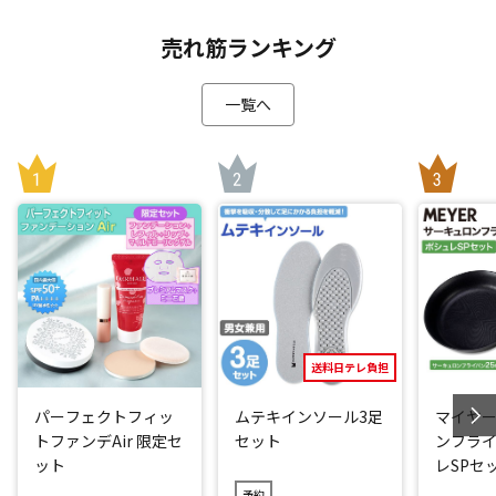
ヘッドスパ体験者はもちろん、初めての方も、ご自宅で手軽
売れ筋ランキング
にドライヘッドスパ体験をお楽しみください。
一覧へ
使い方は簡単で本格的ヘッドスパが堪能できます
「アテックス ドライヘッドスパ」は、10分間頭にはめて寝る
だけで簡単にヘッドスパが堪能できます。
頭の自重を利用して使うため、手を使わないフリーハンド設
計です。
調整可能な4つの突起と、合計6つのエアバッグ(側頭部・頭頂
部・後頭部に各2つ)を搭載。
これによりサロンの手の動きを再現しています。
「リフト」と「プレス」の2つのモードに加え、体感強度を5
送料日テレ負担
段階から選択できるため、お好みに合わせたカスタマイズが
パーフェクトフィッ
ムテキインソール3足
マイヤー
可能です。
トファンデAir 限定セ
セット
ンフライ
ット
レSPセ
[1]リフト
予約