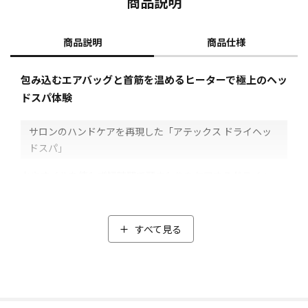
商品説明
商品説明
商品仕様
包み込むエアバッグと首筋を温めるヒーターで極上のヘッ
ドスパ体験
サロンのハンドケアを再現した「アテックス ドライヘッ
ドスパ」
水やオイルを使わず短時間で頭まわりをケアするドライヘッ
ドスパ。
特に女性を中心に人気ですが、自分ではなかなかできないも
の。
すべて見る
そこでオススメなのが、サロンのハンドケアを再現した「ア
テックス ドライヘッドスパ」。
マッサージ機器を作っているメーカーの、エアバッグ技術が
組み込まれています。