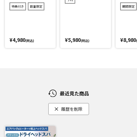
サロンで頭を持ち上げる動作を再現。
特典付き
数量限定
期間限定
手のひらをぐぅーっと押す動きに加え、頭を親指で押すイメ
ージと、首全体を後頭部から押すイメージで行います。
[2]プレス
頭部全体に圧力をかけて、頭まわりを心地よい加圧でアプロ
¥4,980
¥5,980
¥8,980
(税込)
(税込)
ーチします。
さらに、首筋にはヒーター機能を搭載しており、まるでホッ
トタオルで温められているかのような心地よさです。
髪や肌が触れるカバーは洗濯可能
最近見た商品
長期間使用していると、頭に触れるもののニオイが気になる
ことも。
履歴を削除
そこで髪や肌がふれる「カバー」は、簡単にファスナーで取
り外しができ洗濯機洗いが可能です。
いつでも清潔にお使いいただけます。