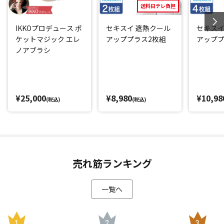
日テレ先行販売のブルーもご用意、今は日テレでしか手に入
送料日テレ負担
らないカラーです。
女性だけでなく男性でも使いやすい、カラーをそろえてお
IKKOプロデュース ポ
セキスイ 遮熱クール
セキスイ
ケットマジック エレ
アッププラス2枚組
アッププ
り、プレゼントにもオススメです。
ノアブラシ
*1：一般財団法人ボーケン品質評価機構調べ
*2：一般財団法人カケンテストセンター調べ
¥25,000
¥8,980
¥10,98
(税込)
(税込)
閉じる
売れ筋ランキング
一覧へ