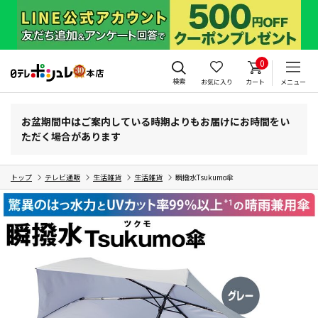
0
検索
お気に入り
カート
メニュー
お盆期間中はご案内している時期よりもお届けにお時間をい
ただく場合があります
トップ
テレビ通販
生活雑貨
生活雑貨
瞬撥水Tsukumo傘