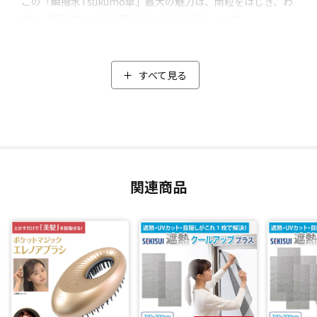
この「瞬撥水Tsukumo傘」最大の魅力は、雨粒をはじき、わ
ずか一振りでしずくが残らないほどの「はっ水力」。
はっ水等級は「最高ランク5級(*2)」。しかも約199gと軽量。
使用後にパサッと一振りするだけで水滴を落とし、すぐにカ
バンに入れられ持ち運びもラク！
すべて見る
「ぬれたままカバンの中に入れられない」といったストレス
を感じている人にぜひオススメしたい傘です。
また親骨の長さは折りたたみ傘としては大きめの約60cmで男
性でも入るワイドサイズ。
耐久性にもこだわり、中棒には軽量のアルミ、風で折れやす
関連商品
い親骨の先端にはカーボンを使用しており、強い風の中、傘
がひっくり返っても折れづらく元に戻しやすい構造です。
UVカット率99％以上(*1)！の晴雨兼用傘
風に強いだけでなく、紫外線対策にも使えるのが「瞬撥水Tsu
kumo傘」のスゴイところ。
雨傘としてだけでなく日傘としても活躍します。