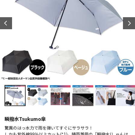
瞬撥水Tsukumo傘
驚異のはっ水力で雨を弾いてすぐにサラサラ！
しかも紫外線99％以上カット(*1)。晴雨兼用の「瞬撥水(しゅんは