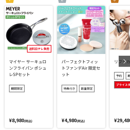
送料日テレ負担
マイヤー サーキュロ
パーフェクトフィッ
リファ
ンフライパン ポシュ
トファンデAir 限定セ
レSPセット
ット
予約
プライス
期間限定
特典付き
数量限定
¥8,980
¥4,980
¥29,48
(税込)
(税込)