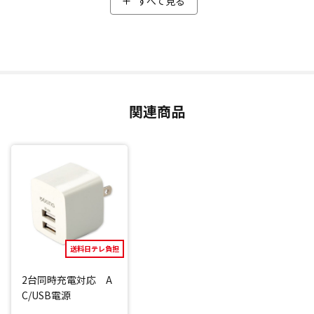
すべて見る
健康的な生活を続けるには下半身の筋肉がとても大切。特に
下半身の筋肉の要である「内転筋」を鍛えられるアイテムを
開発しました。
「内もも」に本体を挟んで振動させることで、内転筋を集中
的にトレーニング。
「ただ立っている状態」と「ファインウェーブを挟んで振動
関連商品
させた状態」と比べ、筋活動量が約342％も増加したというデ
ータもあり(*1)、効率よく運動をサポートします。
1回たった3分でトレーニングできるため、忙しい方や運動が
苦手な方でも手軽に続けられます。
また、ボタンひとつだけで操作できるのもうれしいポイン
ト。
振動レベルは4段階あり、ボタン操作だけでレベル切り替え可
能。(*2)
さらに、骨盤まわりのバランスを保つ「骨盤底筋」も鍛えら
送料日テレ負担
れるため、立ち上がった時や、くしゃみをした際のヒヤッと
2台同時充電対応 A
問題が気になる方にもオススメです。
C/USB電源