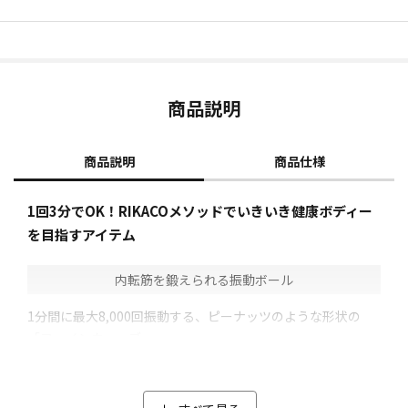
商品説明
商品説明
商品仕様
1回3分でOK！RIKACOメソッドでいきいき健康ボディー
を目指すアイテム
内転筋を鍛えられる振動ボール
1分間に最大8,000回振動する、ピーナッツのような形状の
「ファインウェーブ」。
RIKACOさんが自分のため、そして同世代のために、「本当に
勧められるものをシンプルに作りたい！」という強い思いか
ら作られた振動ボールです。