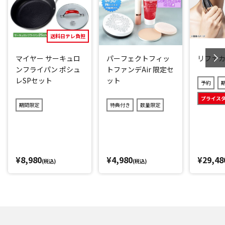
さい。
閉じる
送料日テレ負担
マイヤー サーキュロ
パーフェクトフィッ
リファ
ンフライパン ポシュ
トファンデAir 限定セ
レSPセット
ット
予約
プライス
期間限定
特典付き
数量限定
¥8,980
¥4,980
¥29,48
(税込)
(税込)