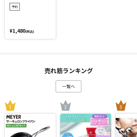
肩・腰・脚などにも使用できる
予約
「ファインウェーブ」は内転筋を鍛えるだけでなく、気にな
る肩・腰・ふくらはぎ・太もも裏・足裏・腕などさまざまな
部位に使用可能。
¥1,480
(税込)
カラダの気になる部位に1～3分当てるだけ。心地よい振動に
より柔軟性を高めるストレッチをサポートします。
RIKACOさんこだわりのピーナッツのようなデザインもポイン
ト。さまざまなカラダの部位にフィットするよう設計。
充電式のためどこでも持ち運べるので、仕事場や運転後の休
売れ筋ランキング
憩時間、一日の終わりのリフレッシュタイムなどさまざまな
シーンで活用できます。
一覧へ
また寒くなる季節や朝起きた時にもオススメです。
さらに、健康面をサポートする運動機器(ウェルネスアイテム)
として活用してほしいというRIKACOさんの思いから、「ファ
インウェーブ」は福祉施設でも導入されています。
*1：試験日：2025年10月6日 試験協力：(有)月のうさぎ
*2：レベル1から使い始め、慣れてきたらレベルを上げてくだ