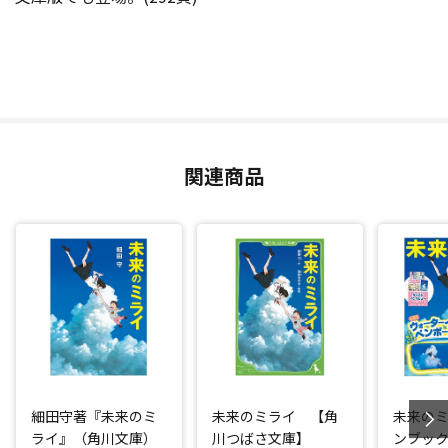
関連商品
細田守著『未来のミ
未来のミライ 【角
未来の
ライ』（角川文庫）
川つばさ文庫】
ンブッ