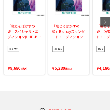
「竜とそばかすの
「竜とそばかすの
「竜と
姫」スペシャル・エ
姫」Blu-rayスタンダ
姫」DV
ディション(UHD-BD
ード・エディション
ド・エ
同梱BOX)
Blu-ray
Blu-ray
DVD
¥9,680
¥5,280
¥4,180
(税込)
(税込)