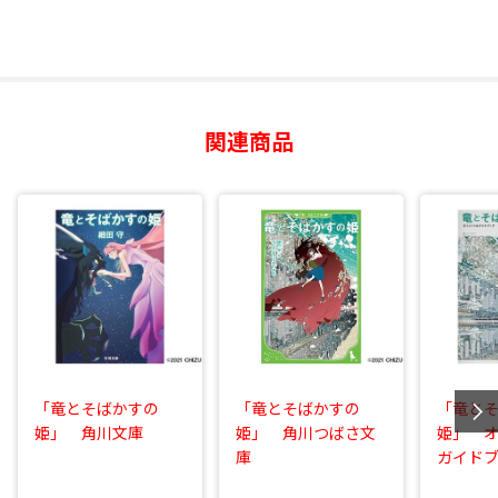
関連商品
「竜とそばかすの
「竜とそばかすの
「竜と
姫」 角川文庫
姫」 角川つばさ文
姫」 
庫
ガイドブ