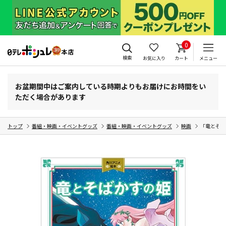
0
検索
お気に入り
カート
メニュー
お盆期間中はご案内している時期よりもお届けにお時間をい
ただく場合があります
トップ
番組・映画・イベントグッズ
番組・映画・イベントグッズ
映画
「竜とそば