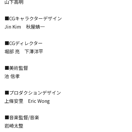
山下高明
■CGキャラクターデザイン
Jin Kim 秋屋蜻一
■CGディレクター
堀部 亮 下澤洋平
■美術監督
池 信孝
■プロダクションデザイン
上條安里 Eric Wong
■音楽監督/音楽
岩崎太整