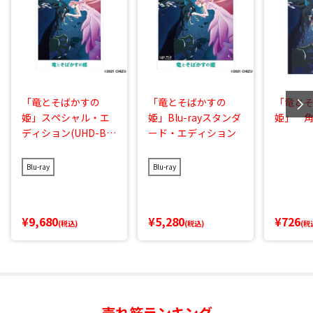
「竜とそばかすの
「竜とそばかすの
「竜と
姫」スペシャル・エ
姫」Blu-rayスタンダ
姫」 
ディション(UHD-BD
ード・エディション
同梱BOX)
Blu-ray
Blu-ray
¥9,680
¥5,280
¥726
(税込)
(税込)
(税
売れ筋ランキング