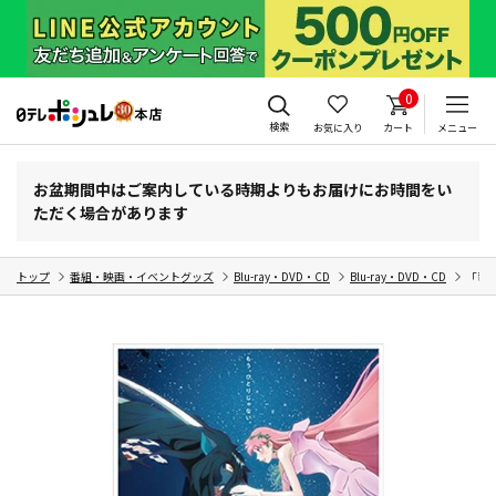
0
検索
お気に入り
カート
メニュー
お盆期間中はご案内している時期よりもお届けにお時間をい
ただく場合があります
トップ
番組・映画・イベントグッズ
Blu-ray・DVD・CD
Blu-ray・DVD・CD
「竜