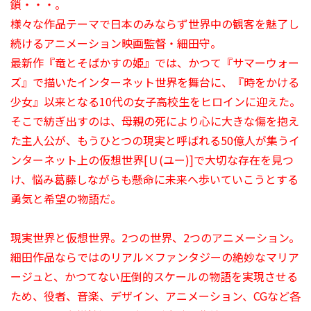
鎖・・・。
様々な作品テーマで日本のみならず世界中の観客を魅了し
続けるアニメーション映画監督・細田守。
最新作『竜とそばかすの姫』では、かつて『サマーウォー
ズ』で描いたインターネット世界を舞台に、『時をかける
少女』以来となる10代の女子高校生をヒロインに迎えた。
そこで紡ぎ出すのは、母親の死により心に大きな傷を抱え
た主人公が、もうひとつの現実と呼ばれる50億人が集うイ
ンターネット上の仮想世界[Ｕ(ユー)]で大切な存在を見つ
け、悩み葛藤しながらも懸命に未来へ歩いていこうとする
勇気と希望の物語だ。
現実世界と仮想世界。2つの世界、2つのアニメーション。
細田作品ならではのリアル×ファンタジーの絶妙なマリア
ージュと、かつてない圧倒的スケールの物語を実現させる
ため、役者、音楽、デザイン、アニメーション、CGなど各