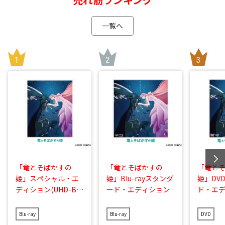
一覧へ
「竜とそばかすの
「竜とそばかすの
「竜と
姫」スペシャル・エ
姫」Blu-rayスタンダ
姫」DV
ディション(UHD-BD
ード・エディション
ド・エ
同梱BOX)
Blu-ray
Blu-ray
DVD