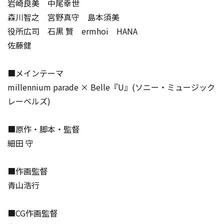
岩崎良美 中尾幸世
森川智之 宮野真守 島本須美
役所広司 石黒 賢 ermhoi HANA
佐藤健
■メインテーマ
millennium parade × Belle『U』(ソニー・ミュージック
レーベルズ)
■原作・脚本・監督
細田 守
■作画監督
青山浩行
■CG作画監督