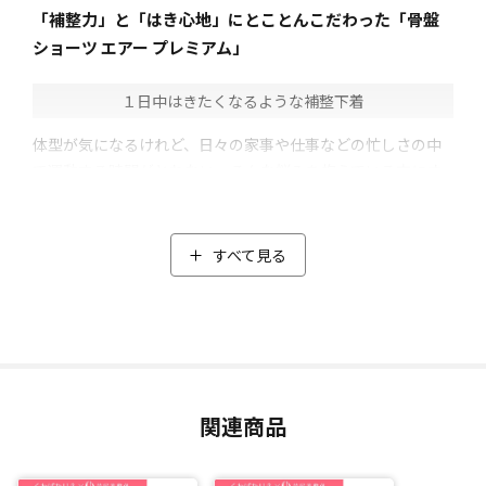
「補整力」と「はき心地」にとことんこだわった「骨盤
ショーツ エアー プレミアム」
１日中はきたくなるような補整下着
体型が気になるけれど、日々の家事や仕事などの忙しさの中
で運動する時間がとれない。そんな悩みを抱えている方にオ
ススメのオリジナル補整下着。
「はくだけでスッキリ見え、さらに日常生活ではいて動き、
はき続けることでスリムを目指せる」をコンセプトに作られ
すべて見る
た「くわばたりえ×芦屋美整体 骨盤ショーツ エアー プ
レミアム」。
芦屋美整体の納富先生協力のもと、くわばたさんの理想をす
べて詰め込み開発しました。
くわばたさんがこだわった点
関連商品
・普段のショーツに近いショート丈
・鼠径部(太ももの付け根部分)のはき心地