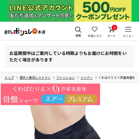
0
検索
お気に入り
カート
メニュー
お盆期間中はご案内している時期よりもお届けにお時間をい
ただく場合があります
トップ
満天☆青空レストラン
ファッション
インナー
くわばたりえ×芦屋美整体 骨