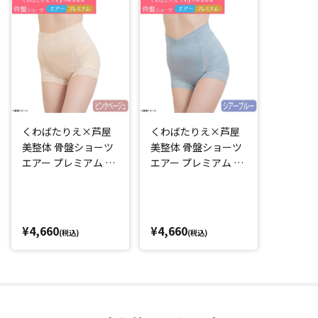
・体の動きになじむ生地の伸縮性
・おなか周りが動いてもくるくる丸まらない
・通気性
・シームレス加工
など
「毎日はきたくなる補整下着を作りたい！」そんなくわばた
くわばたりえ×芦屋
くわばたりえ×芦屋
さんの理想がこの1枚に詰め込まれています。
美整体 骨盤ショーツ
美整体 骨盤ショーツ
特に鼠径部(太ももの付け根部分)に伸縮性のいい「ストレッチ
エアー プレミアム ピ
エアー プレミアム シ
フィットレース」を使用することで「はき心地」がさらに向
ンクベージュ
アーブルー
上するよう設計されています。
また、着脱も簡単なショート丈なので、普段のショーツをこ
れに変えるだけ！
¥4,660
¥4,660
(税込)
(税込)
毎日気軽にはき続けられます。
骨盤周りをサポートし、はくだけでスッキリ見える
芦屋美整体の納富先生の骨盤周りに着目した理論に基づき補