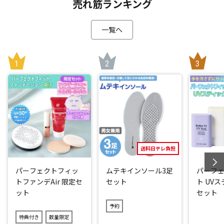
整生地をショーツに配置。「押さえつける」のではなく「無
売れ筋ランキング
理なく姿勢を整える」ショーツに。はくだけで骨盤周りを正
しい位置へとサポートします。
一覧へ
さらに腰周りの生地を広めにすることにより安定感と同時に
おなかのお肉をすっぽり包む構造に。そのため普段のショー
ツのようにスッとラクにはけるのに、着用中は気になる体型
をカバーしてスッキリ見せることができます。
普段お使いのショーツを「骨盤ショーツ エアー プレミアム」
に変えるだけ！忙しくて運動時間がとれない方にもオススメ
です。
「はき心地」も追求
送料日テレ負担
今回は、鼠径部(太ももの付け根部分)の「はき心地」にこだわ
りました。伸縮性のいい「ストレッチフィットレース」を使
パーフェクトフィッ
ムテキインソール3足
パーフ
用することにより、座ったり、歩く時の鼠径部の当たりを柔
トファンデAir 限定セ
セット
ト UV
らかくしました。
ット
セット
さらにおなかにクロスして当たる生地には、伸縮性に優れた
予約
「クロスフィットレース」を使用。丸まりにくく、おなかへ
特典付き
数量限定