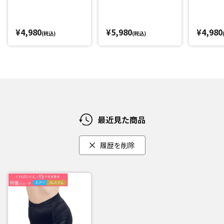
の締め付けを感じにくいように工夫しました。
肌に広く当たる部分の生地には肌触りの良いなめらかな素材
を使用。しかも補整生地部分は縫いつけず圧着させるシーム
¥4,980
¥5,980
¥4,980
(税込)
(税込)
レス加工。縫い目がないので、より体の動きになじみ、肌当
たりもやさしい仕上がりに。通気性もよく、1枚ばきができる
ようクロッチ部分を綿100%にしました。
閉じる
最近見た商品
履歴を削除