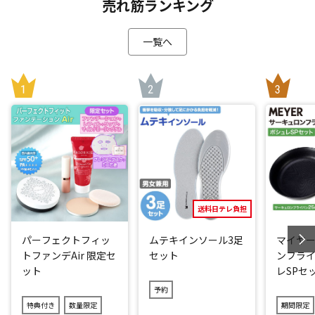
整生地をショーツに配置。「押さえつける」のではなく「無
売れ筋ランキング
理なく姿勢を整える」ショーツに。はくだけで骨盤周りを正
しい位置へとサポートします。
一覧へ
さらに腰周りの生地を広めにすることにより安定感と同時に
おなかのお肉をすっぽり包む構造に。そのため普段のショー
ツのようにスッとラクにはけるのに、着用中は気になる体型
をカバーしてスッキリ見せることができます。
普段お使いのショーツを「骨盤ショーツ エアー プレミアム」
に変えるだけ！忙しくて運動時間がとれない方にもオススメ
です。
「はき心地」も追求
送料日テレ負担
今回は、鼠径部(太ももの付け根部分)の「はき心地」にこだわ
りました。伸縮性のいい「ストレッチフィットレース」を使
パーフェクトフィッ
ムテキインソール3足
マイヤー
用することにより、座ったり、歩く時の鼠径部の当たりを柔
トファンデAir 限定セ
セット
ンフライ
らかくしました。
ット
レSPセ
さらにおなかにクロスして当たる生地には、伸縮性に優れた
予約
「クロスフィットレース」を使用。丸まりにくく、おなかへ
特典付き
数量限定
期間限定