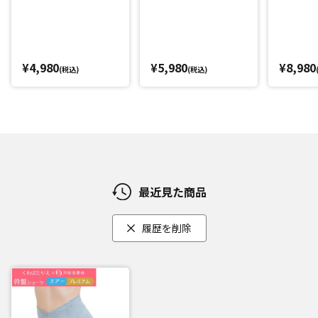
の締め付けを感じにくいように工夫しました。
肌に広く当たる部分の生地には肌触りの良いなめらかな素材
を使用。しかも補整生地部分は縫いつけず圧着させるシーム
レス加工。縫い目がないので、より体の動きになじみ、肌当
¥4,980
¥5,980
¥8,980
(税込)
(税込)
たりもやさしい仕上がりに。通気性もよく、1枚ばきができる
ようクロッチ部分を綿100%にしました。
閉じる
最近見た商品
履歴を削除