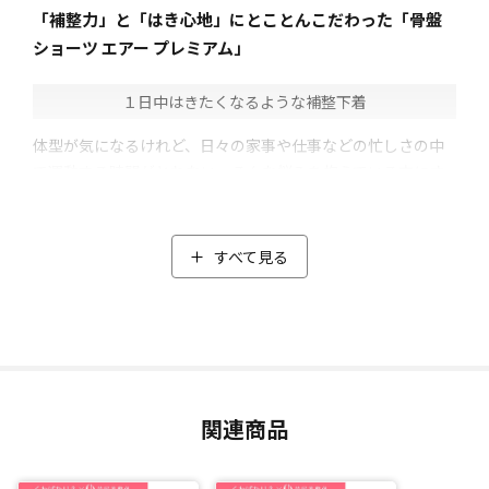
「補整力」と「はき心地」にとことんこだわった「骨盤
ショーツ エアー プレミアム」
１日中はきたくなるような補整下着
体型が気になるけれど、日々の家事や仕事などの忙しさの中
で運動する時間がとれない。そんな悩みを抱えている方にオ
ススメのオリジナル補整下着。
「はくだけでスッキリ見え、さらに日常生活ではいて動き、
はき続けることでスリムを目指せる」をコンセプトに作られ
すべて見る
た「くわばたりえ×芦屋美整体 骨盤ショーツ エアー プ
レミアム」。
芦屋美整体の納富先生協力のもと、くわばたさんの理想をす
べて詰め込み開発しました。
くわばたさんがこだわった点
関連商品
・普段のショーツに近いショート丈
・鼠径部(太ももの付け根部分)のはき心地