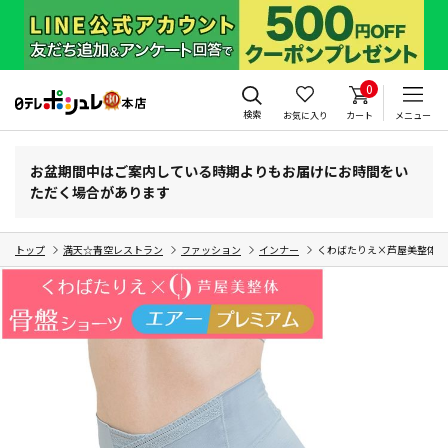
0
検索
お気に入り
カート
メニュー
お盆期間中はご案内している時期よりもお届けにお時間をい
ただく場合があります
トップ
満天☆青空レストラン
ファッション
インナー
くわばたりえ×芦屋美整体 骨