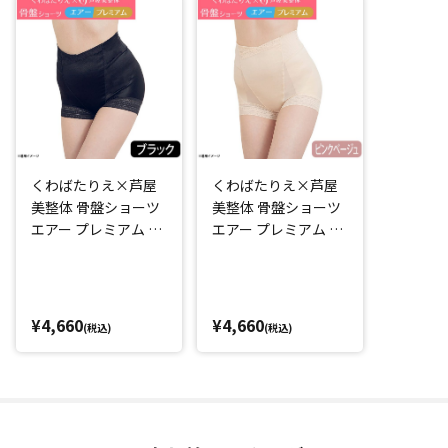
・体の動きになじむ生地の伸縮性
・おなか周りが動いてもくるくる丸まらない
・通気性
・シームレス加工
など
「毎日はきたくなる補整下着を作りたい！」そんなくわばた
くわばたりえ×芦屋
くわばたりえ×芦屋
さんの理想がこの1枚に詰め込まれています。
美整体 骨盤ショーツ
美整体 骨盤ショーツ
特に鼠径部(太ももの付け根部分)に伸縮性のいい「ストレッチ
エアー プレミアム ブ
エアー プレミアム ピ
フィットレース」を使用することで「はき心地」がさらに向
ラック
ンクベージュ
上するよう設計されています。
また、着脱も簡単なショート丈なので、普段のショーツをこ
れに変えるだけ！
¥4,660
¥4,660
(税込)
(税込)
毎日気軽にはき続けられます。
骨盤周りをサポートし、はくだけでスッキリ見える
芦屋美整体の納富先生の骨盤周りに着目した理論に基づき補