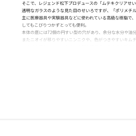
そこで、レジェンド松下プロデュースの「ムテキクリアせ
透明なガラスのような見た目のせいろですが、「ポリメチル
主に医療器具や実験器具などに使われている高級な樹脂で
してもこびりつかずとっても便利。
本体の底には72個の円すい型の穴があり、余分な水分や油
またニオイが移りやすいニンニクや、色がつきやすいキムチ
ニオイや汚れがつきにくく、洗剤も使用できるのでお手入
さらに透明なのもポイント！
一般的なせいろだと、中の様子を見るため何度もフタを開
その点、透明なムテキクリアせいろは、中を確認でき、フ
野菜を蒸すだけじゃなく、様々な調理に応用できるのが「
おすすめは麺類。冷凍うどんや焼きそばなど蒸すだけでふ
色もニオイもつきづらくて扱いやすいので、カレー粉を使
さらに、クリアせいろを2段にするとおいしさも倍増！野菜
31種類の作り方が載ったレシピブックを付属！アイデア次