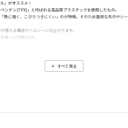
いろ」がオススメ！
ペンテン(TPX)」と呼ばれる高品質プラスチックを使用したもの。
、「熱に強く、こびりつきにくい」のが特徴。そのため面倒な布巾やシー
分が落ちる構造でヘルシーに仕上がります。
を使った料理もOK。
れもしやすいです。
けがちですが、そのたび蒸気が逃げ蒸す時間がかかります。
タを開ける必要がないため蒸気が逃げることなく、調理時間の短縮にもつ
すべて見る
様々なレシピをこなせる
ムテキクリアせいろ」のスゴイところ。
っくらモチモチになります。
用した料理など作ることも可能。
とお肉も同時に蒸せるので時短調理にもつながります。
第でいろんな料理が楽しめます。