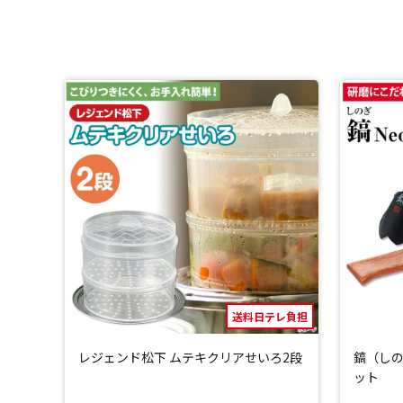
「ポリメチルペンテン(TPX)」は食材がくっつきにくい素
洗剤を使って洗うことができ、食洗機もOK。
高いはっ水性で水切れがよく乾きやすいので、毎日使用でき
送料日テレ負担
レジェンド松下 ムテキクリアせいろ2段
鎬（しの
ット