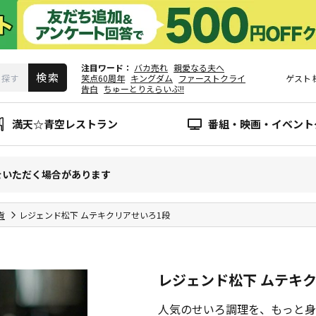
注目ワード
バカ売れ
親愛なる夫へ
笑点60周年
キングダム
ファーストクライ
ゲスト
告白
ちゅーとりえらいぶ!!
満天☆青空レストラン
番組・映画・イベント
をいただく場合があります
貨
レジェンド松下 ムテキクリアせいろ1段
レジェンド松下 ムテキ
人気のせいろ調理を、もっと身