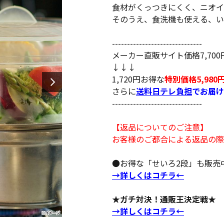
食材がくっつきにくく、ニオイ
そのうえ、食洗機も使える、い
------------------------------
メーカー直販サイト価格7,700
↓↓↓
1,720円お得な
特別価格5,980
さらに
送料日テレ負担
でお届け
------------------------------
【返品についてのご注意】
お客様のご都合による返品の際
●お得な「せいろ2段」も販売
→詳しくはコチラ←
★ガチ対決！通販王決定戦★
→詳しくはコチラ←