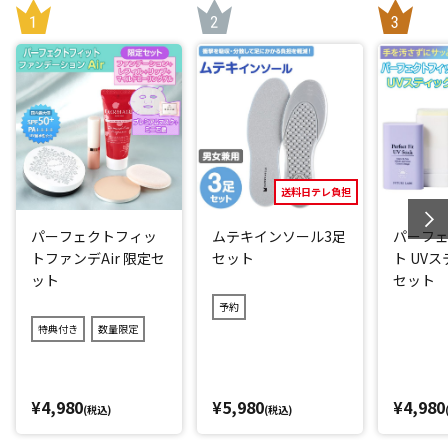
送料日テレ負担
パーフェクトフィッ
ムテキインソール3足
パーフ
トファンデAir 限定セ
セット
ト UV
ット
セット
予約
特典付き
数量限定
¥4,980
¥5,980
¥4,980
(税込)
(税込)