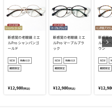
新感覚の老眼鏡 ミエ
新感覚の老眼鏡 ミエ
新感覚の
ルPro シャンパンゴ
ルPro マーブルブラ
ルPro
ールド
ック
ウン
NEW
特典付き
NEW
特典付き
NEW
期間限定
期間限定
期間限定
¥12,980
¥12,980
¥12,98
(税込)
(税込)