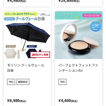
¥4,980
¥29,800
(税込)
(税込)
送料日テレ負担
モリリン クールヴェール
パーフェクトフィットファ
日傘
ンデーションAir
予約
期間限定
予約
¥6,980
¥4,600
(税込)
(税込)