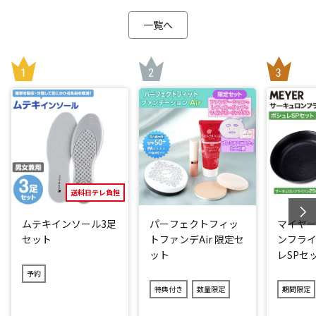
色もニオイもつきづらくて扱いやすいので、カレー粉を使用
した料理など作ることも可能。
一覧へ
さらに、クリアせいろを2段にするとおいしさも倍増！野菜と
お肉も同時に蒸せるので時短調理にもつながります。
31種類の作り方が載ったレシピブックを付属！アイデア次第
でいろんな料理が楽しめます。
とにかく圧倒的にお手入れが簡単！
「ポリメチルペンテン(TPX)」は食材がくっつきにくい素材な
ので、お手入れが驚くほど簡単！
洗剤を使って洗うことができ、食洗機もOK。
送料日テレ負担
高いはっ水性で水切れがよく乾きやすいので、毎日使用でき
ます。
ムテキインソール3足
パーフェクトフィッ
マイヤー
セット
トファンデAir 限定セ
ンフライ
ット
レSPセ
閉じる
予約
特典付き
数量限定
期間限定