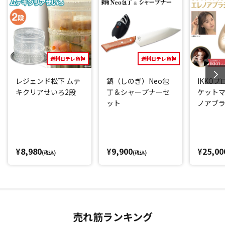
が落ちる構造でヘルシーに仕上がります。
またニオイが移りやすいニンニクや、色がつきやすいキムチ
を使った料理もOK。
ニオイや汚れがつきにくく、洗剤も使用できるのでお手入れ
もしやすいです。
送料日テレ負担
送料日テレ負担
さらに透明なのもポイント！
レジェンド松下 ムテ
鎬（しのぎ）Neo包
IKKOプ
一般的なせいろだと、中の様子を見るため何度もフタを開け
キクリアせいろ2段
丁＆シャープナーセ
ケットマ
がちですが、そのたび蒸気が逃げ蒸す時間がかかります。
ット
ノアブ
その点、透明なムテキクリアせいろは、中を確認でき、フタ
を開ける必要がないため蒸気が逃げることなく、調理時間の
短縮にもつながります。
¥8,980
¥9,900
¥25,00
(税込)
(税込)
様々なレシピをこなせる
野菜を蒸すだけじゃなく、様々な調理に応用できるのが「ム
テキクリアせいろ」のスゴイところ。
おすすめは麺類。冷凍うどんや焼きそばなど蒸すだけでふっ
くらモチモチになります。
売れ筋ランキング