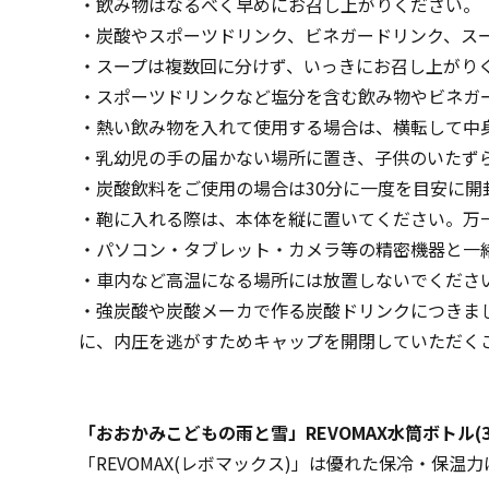
・飲み物はなるべく早めにお召し上がりください。
・炭酸やスポーツドリンク、ビネガードリンク、ス
・スープは複数回に分けず、いっきにお召し上がり
・スポーツドリンクなど塩分を含む飲み物やビネガ
・熱い飲み物を入れて使用する場合は、横転して中
・乳幼児の手の届かない場所に置き、子供のいたず
・炭酸飲料をご使用の場合は30分に一度を目安に
・鞄に入れる際は、本体を縦に置いてください。万
・パソコン・タブレット・カメラ等の精密機器と一
・車内など高温になる場所には放置しないでくださ
・強炭酸や炭酸メーカで作る炭酸ドリンクにつきま
に、内圧を逃がすためキャップを開閉していただく
「おおかみこどもの雨と雪」REVOMAX水筒ボトル
「REVOMAX(レボマックス)」は優れた保冷・保