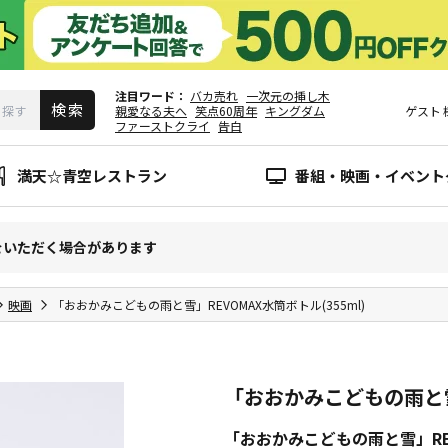
注目ワード
バカ売れ
一次元の挿し木
親愛なる夫へ
笑点60周年
キングダム
ゲスト
ファーストクライ
告白
満天☆青空レストラン
番組・映画・イベント
をいただく場合があります
映画
「おおかみこどもの雨と雪」REVOMAX水筒ボトル(355ml)
「おおかみこどもの雨と雪」
「おおかみこどもの雨と雪」REV