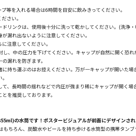
ープ等を入れる場合は6時間を目安に飲みきってください。
ください。
ードリンクは、使用後十分に洗って乾かしてください。(洗浄・
身が漏れ出ないように注意してください。
らに注意してください。
開封し、中の圧力を下げてください。キャップが自然に開く恐れ
一の漏れを防ぎます。
緒に持ち運ぶのはお控えください。万が一キャップが開いた場
い。
して、長時間の揺れなどで内圧が強まり稀にキャップが開く場合
ことを推奨しております。
(355ml)の水筒です！ポスタービジュアルが前面にデザイン
温力はもちろん、炭酸水やビールを持ち歩ける水筒型の携帯タンブ