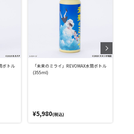
水筒ボトル
「未来のミライ」REVOMAX水筒ボトル
「竜
(355ml)
トル(
¥5,980
¥5,
(税込)