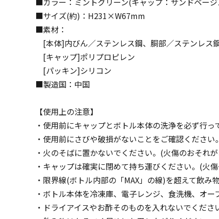
■カラー：ミントグリーン(キャップ：サンドベージ
■サイズ(約)：H231×W67mm
■素材：
[本体]内びん／ステンレス鋼、胴部／ステンレス鋼
[キャップ]ポリプロピレン
[パッキン]シリコン
■製造国：中国
【使用上の注意】
・使用前にキャップとボトル本体の洗浄を必ず行っ
・使用前にさびや破損がないことをご確認ください
・火のそばに置かないでください。(火傷のおそれが
・キャップは確実に閉めて持ち運びください。(火傷
・限界線(ボトル内部の「MAX」の線)を超えて飲み
・ボトル本体を冷凍庫、電子レンジ、食洗機、オー
・ドライアイスやお酢そのものを入れないでくださ