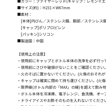
■カラー：ファイヤーレッド(キャップ：レモンイエ
■サイズ(約)：H231×W67mm
■素材：
[本体]内びん／ステンレス鋼、胴部／ステンレス鋼
[キャップ]ポリプロピレン
[パッキン]シリコン
■製造国：中国
【使用上の注意】
・使用前にキャップとボトル本体の洗浄を必ず行っ
・使用前にさびや破損がないことをご確認ください
・火のそばに置かないでください。(火傷のおそれが
・キャップは確実に閉めて持ち運びください。(火傷
・限界線(ボトル内部の「MAX」の線)を超えて飲み
・ボトル本体を冷凍庫、電子レンジ、食洗機、オー
・ドライアイスやお酢そのものを入れないでくださ