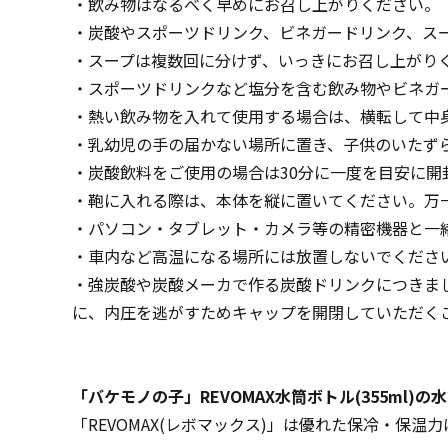
・飲み物はなるべく早めにお召し上がりください。
・炭酸やスポーツドリンク、ビネガードリンク、ス
・スープは複数回に分けず、いっきにお召し上がり
・スポーツドリンクなど塩分を含む飲み物やビネガ
・熱い飲み物を入れて使用する場合は、横転して中
・乳幼児の手の届かない場所に置き、子供のいたず
・炭酸飲料をご使用の場合は30分に一度を目安に
・鞄に入れる際は、本体を縦に置いてください。万
・パソコン・タブレット・カメラ等の精密機器と一
・車内など高温になる場所には放置しないでくださ
・強炭酸や炭酸メーカで作る炭酸ドリンクにつきま
に、内圧を逃がすためキャップを開閉していただく
「バケモノの子」REVOMAX水筒ボトル(355m
「REVOMAX(レボマックス)」は優れた保冷・保