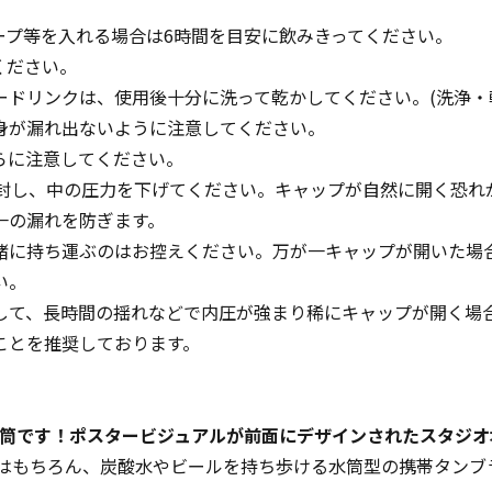
ープ等を入れる場合は6時間を目安に飲みきってください。
ください。
ードリンクは、使用後十分に洗って乾かしてください。(洗浄・
身が漏れ出ないように注意してください。
らに注意してください。
開封し、中の圧力を下げてください。キャップが自然に開く恐れ
一の漏れを防ぎます。
緒に持ち運ぶのはお控えください。万が一キャップが開いた場
い。
して、長時間の揺れなどで内圧が強まり稀にキャップが開く場合
ことを推奨しております。
l)の水筒です！ポスタービジュアルが前面にデザインされたスタジ
温力はもちろん、炭酸水やビールを持ち歩ける水筒型の携帯タンブ