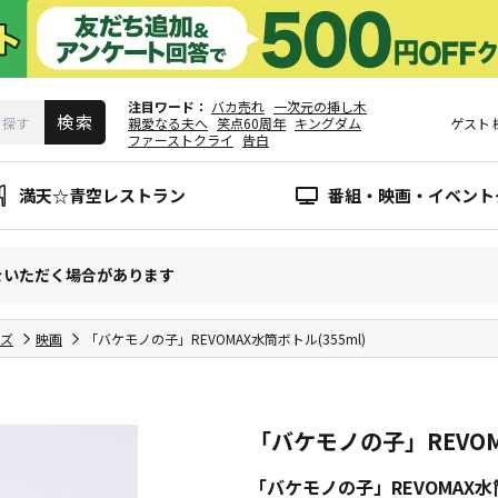
注目ワード
バカ売れ
一次元の挿し木
親愛なる夫へ
笑点60周年
キングダム
ゲスト
ファーストクライ
告白
満天☆青空レストラン
番組・映画・イベント
をいただく場合があります
ズ
映画
「バケモノの子」REVOMAX水筒ボトル(355ml)
「バケモノの子」REVOM
「バケモノの子」REVOMAX水