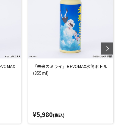
VOMAX
「未来のミライ」REVOMAX水筒ボトル
「竜
(355ml)
トル(
¥5,980
¥5,
(税込)