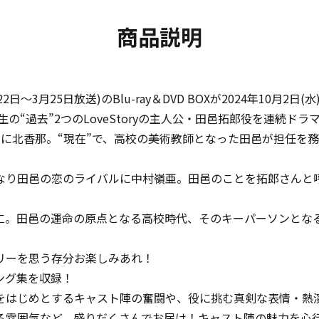
商品説明
3月25日放送)のBlu-ray＆DVD BOXが2024年10月2日
生の“過去”2つのLoveStoryの主人公・田邑拓郎役を連続ド
役に北香那。“現在”で、高校の美術教師となった田邑が担任を
。
なり田邑の恋のライバルに中村嶺亜。田邑のことを拓郎さんと
仁。田邑の運命の原点となる高校時代、そのキーパーソンとなる
リーを思う存分お楽しみあれ！
ング集を収録！
をはじめとするキャスト陣の奮闘や、役に挑む真剣な表情・熱
る雰囲気など、盛りだくさんでお届け！キャスト陣の魅力を心