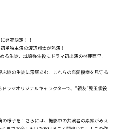
(水)に発売決定！！
ラマ初単独主演の渡辺翔太が熱演！
務める生徒、城嶋弥生役にドラマ初出演の林芽亜里。
呼ぶ謎の生徒に深尾あむ。これらの恋愛模様を見守る
ドラマオリジナルキャラクターで、“親友”児玉俊役
演の様子を！さらには、撮影中の共演者の素顔がみえ
行くまでお楽しみいただけること間違いなし！この作