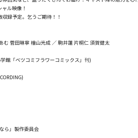
シャル映像！
数収録予定。乞うご期待！！
あむ 菅田琳寧 檜山光成 ／ 駒井蓮 片桐仁 須賀健太
小学館「ベツコミフラワーコミックス」刊)
CORDING)
うなら」製作委員会