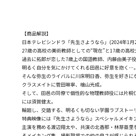
【商品解説】
日本テレビシンドラ「先生さようなら」(2024年1月22日～
27歳の高校の美術教師としての“現在”と17歳の高校
過去に拓郎が恋した7歳上の国語教師、内藤由美子
明るく自分を気にかけてくれる田邑に好意を抱く…
そんな弥生のライバルに川床明日香、弥生を好きに
クラスメイトに菅田琳寧、檜山光成。
そして、田邑の同僚で個性的な物理教師役には片桐
には須賀健太。
輪廻し、交錯する、明るくも切ない学園ラブストー
特典映像には『先生さようなら』スペシャルメイキ
主演を務める渡辺翔太や、共演の北香那・林芽亜里
るメイキング集。撮影現場での仲の良さが感じられ