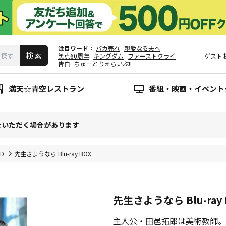
注目ワード
バカ売れ
親愛なる夫へ
笑点60周年
キングダム
ファーストクライ
ゲスト
告白
ちゅーとりえらいぶ!!
満天☆青空レストラン
番組・映画・イベント
をいただく場合があります
CD
先生さようなら Blu-ray BOX
先生さようなら Blu-ray 
主人公・田邑拓郎は美術教師。