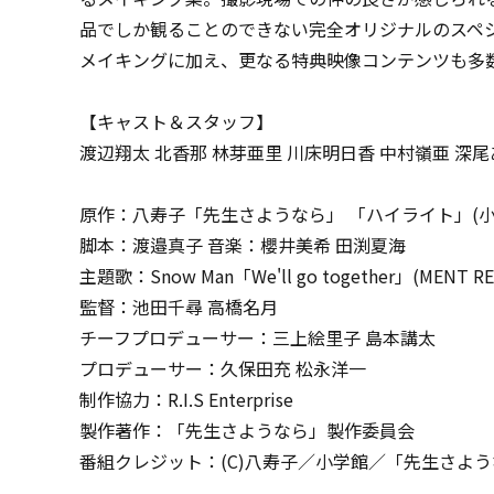
品でしか観ることのできない完全オリジナルのスペ
メイキングに加え、更なる特典映像コンテンツも多
【キャスト＆スタッフ】
渡辺翔太 北香那 林芽亜里 川床明日香 中村嶺亜 深尾
原作：八寿子「先生さようなら」 「ハイライト」(
脚本：渡邉真子 音楽：櫻井美希 田渕夏海
主題歌：Snow Man「We'll go together」(MENT RE
監督：池田千尋 高橋名月
チーフプロデューサー：三上絵里子 島本講太
プロデューサー：久保田充 松永洋一
制作協力：R.I.S Enterprise
製作著作：「先生さようなら」製作委員会
番組クレジット：(C)八寿子／小学館／「先生さよ