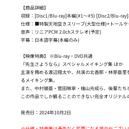
【商品詳細】
収録：[Disc1/Blu-ray]本編(#1～#5) [Disc2/Blu-ra
仕様：■特製天地空きスリーブ(大型仕様)+トールケ
音声：リニアPCM 2.0chステレオ(予定)
字幕：日本語字幕(本編のみ)
【映像特典】 ※Blu-ray・DVD共通
『先生さようなら』スペシャルメイキング集 ほか
主演を務める渡辺翔太や、共演の北香那・林芽亜里
るメイキング集。
また、中村嶺亜・菅田琳寧・檜山光成ら、後輩たち
この作品でしか観ることのできない完全オリジナル
発売日：2024年10月2日
※仕様・特典等は予告なく変更になる場合がござい