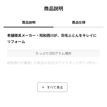
商品説明
商品説明
商品仕様
老舗寝具メーカー・昭和西川が、羽毛ふとんをキレイに
リフォーム
たっぷり200グラム補充
昭和西川が厳選した新品の羽毛(ホワイトダックダウン85％・
フェザー15％)をたっぷり200グラム補充。職人の手によって
片寄りなく均等に入れていき、ふっくら感が蘇ります。
古くなった羽毛ふとんを丁寧に洗浄し、高温で乾燥。一緒に
除菌・ダニ除去も行います。
すべて見る
さらに、除塵も行い綺麗な羽毛に仕上げます。
抗菌防臭加工(*)