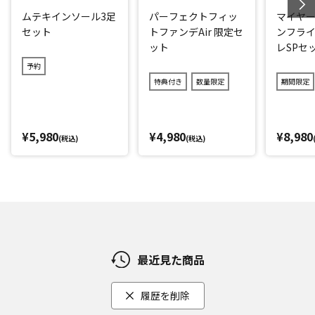
ムテキインソール3足
パーフェクトフィッ
マイヤー
セット
トファンデAir 限定セ
ンフライ
ット
レSPセ
予約
特典付き
数量限定
期間限定
¥5,980
¥4,980
¥8,980
(税込)
(税込)
最近見た商品
履歴を削除