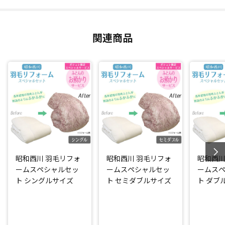
羽毛ふとんの側生地は、抗菌防臭加工(*)を施した生地にお取
替え！(※柄はお任せとなっております。)
関連商品
完成時には昭和西川の名前付き品質表示を付けてお届けしま
す。
「ふとんのお預かりサービス」をセットにした日テレポシュ
レだけのスペシャルセット！
綺麗に仕立て直した羽毛ふとんを一時的にお預かりします。
*：ニッセンケン品質評価センター調べ
閉じる
昭和西川 羽毛リフォ
昭和西川 羽毛リフォ
昭和西川
ームスペシャルセッ
ームスペシャルセッ
ームス
ト シングルサイズ
ト セミダブルサイズ
ト ダブ