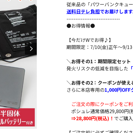
従来品の「パワーバンクキュー
送料日テレ負担
でお届けします
------------------------------
●お得情報●
【今だけWでお得♪】
期間限定：7/10(金)正午～9/1
＼お得その1：期間限定セット
発火リスクの低減を目指した
「
＼お得その2：クーポンが使え
さらに本店専用の
1,000円OF
ご注文の際にクーポンをご利
ポシュレ通常価格29,800円(
⇒28,800円(税込)！
でご購入
【ご注文前に必ずご確認くださ