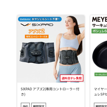
ソーラーパネル付きなので太陽光発電で本体の充電が可能
またシガーソケットからも充電でき、車の中で充電するこ
さらに、万が一本体のバッテリーを使い切ってしまっても、
従来の液系リチウムイオン電池に比べ、より高い安定性の
発火リスクの低減を目指した「半固体モバイルバッテリー
＼急速充電・高出力／
USB-PD(Power Delivery）に対応し、最大20Wの
送料日テレ負担
＼小型軽量／
SIXPAD アブズ2(専用コントローラー付
マイヤー
厚さわずか9.2mm、質量は約110gとコンパクトで、バ
き)
ュレSP
*1：EPS機能：バッテリー電力に変わる際10ms程度の瞬
予約
期間限定
期間限定