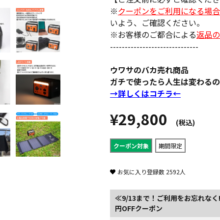
※
クーポンをご利用になる場合
いよう、ご確認ください。
※お客様のご都合による
返品の
------------------------------
ウワサのバカ売れ商品
ガチで使ったら人生は変わるの
→詳しくはコチラ←
¥29,800
(税込)
クーポン対象
期間限定
お気に入り登録数
2592
人
≪9/13まで！ご利用をお忘れなく
円OFFクーポン