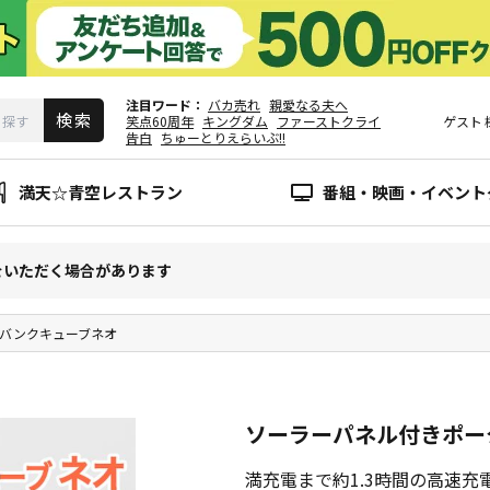
注目ワード
バカ売れ
親愛なる夫へ
笑点60周年
キングダム
ファーストクライ
ゲスト
告白
ちゅーとりえらいぶ!!
満天☆青空レストラン
番組・映画・イベント
をいただく場合があります
ーバンクキューブネオ
ソーラーパネル付きポー
満充電まで約1.3時間の高速充