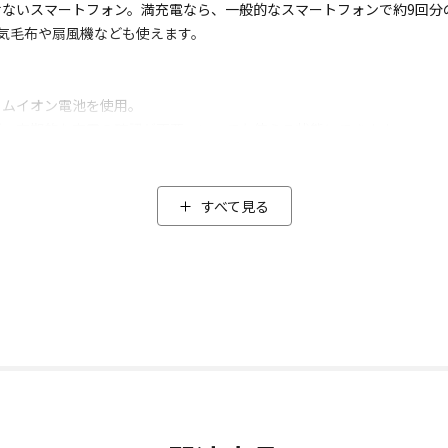
ないスマートフォン。満充電なら、一般的なスマートフォンで約9回分
電気毛布や扇風機なども使えます。
ウムイオン電池を使用。
ば、定期的な充電の確認が不要。いつでも使える状態にできます。
電対応」なので、お部屋のコンセントの増設、USB機器の充電ステー
い」「使い方がわからない」ということも防げます。
すべて見る
バッテリー電源に切り替わるEPS機能(*1)を搭載。
どが使用可能です。
防災製品等推奨品として認証
推奨品」として認証しています。
ライトの点灯パターン(弱→中→強→SOS点滅→消灯)を変更できます。