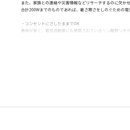
また、家族との連絡や災害情報などリサーチするのに欠かせ
合計200Wまでのものであれば、暑さ寒さをしのぐための
・コンセントにさしたままでOK
寿命が長く、電気自動車にも使用されているリン酸鉄リチ
電池の劣化が少なく、コンセントにさしたままにしておけ
本機を充電しながら複数の機器を充電できる「パススルー充
可能。普段から使うことで、いざという時に「見つからな
・停電時もバッテリー電源に自動切換
停電などでコンセントから電気の供給が止まった場合、自動で
万が一停電しても、バッテリーが残っていれば照明や家電な
パワーバンクキューブネオは防災安全協会が「防災製品等
LEDライトもついており、点灯後はLEDボタンを押すたびに
軽くてコンパクトなので懐中電灯のように持ち運べます。