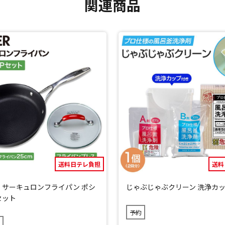
関連商品
ソーラーパネル付き
。コンパクトで、非常時以外にもアウトドア、キャンプなどでの電源確保
とも可能です。
ソーラーパネルからスマートフォンなどに直接充電することもでき、長
期間限定「半固体モバイルバッテリー」をセット
半固体リチウムイオン電池を搭載。
」です。
出力でデバイスをスピーディーに充電します。
送料日テレ負担
送料
 サーキュロンフライパン ポシ
じゃぶじゃぶクリーン 洗浄カ
ッグやポケットに入れてもかさばりません。
セット
予約
断が発生します。医療機器やNASなどの使用は推奨いたしません。