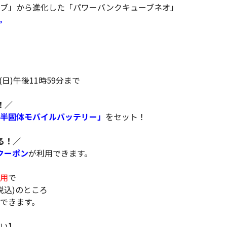
ブ」から進化した「パワーバンクキューブネオ」
。
3(日)午後11時59分まで
！／
半固体モバイルバッテリー」
をセット！
る！／
Fクーポン
が利用できます。
用
で
税込)のところ
できます。
い】