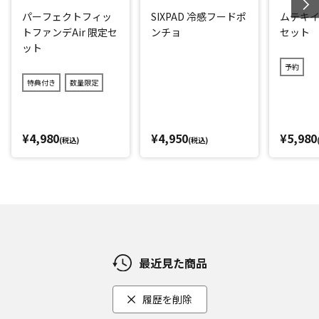
パーフェクトフィッ
SIXPAD 冷感フードポ
ムテキイ
トファンデAir 限定セ
ンチョ
セット
ット
予約
特典付き
数量限定
¥4,980
¥4,950
¥5,980
(税込)
(税込)
最近見た商品
履歴を削除