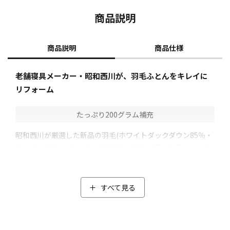
商品説明
商品説明
商品仕様
老舗寝具メーカー・昭和西川が、羽毛ふとんをキレイに
リフォーム
たっぷり200グラム補充
昭和西川が厳選した新品の羽毛(ホワイトダックダウン85％・
フェザー15％)をたっぷり200グラム補充。職人の手によって
片寄りなく均等に入れていき、ふっくら感が蘇ります。
古くなった羽毛ふとんを丁寧に洗浄し、高温で乾燥。一緒に
除菌・ダニ除去も行います。
すべて見る
さらに、除塵も行い綺麗な羽毛に仕上げます。
抗菌防臭加工(*)