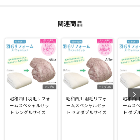
羽毛ふとんの側生地は、抗菌防臭加工(*)を施した生地にお取
替え！(※柄はお任せとなっております。)
関連商品
完成時には昭和西川の名前付き品質表示を付けてお届けしま
す。
「ふとんのお預かりサービス」をセットにした日テレポシュ
レだけのスペシャルセット！
綺麗に仕立て直した羽毛ふとんを一時的にお預かりします。
*：ニッセンケン品質評価センター調べ
閉じる
昭和西川 羽毛リフォ
昭和西川 羽毛リフォ
昭和西川
ームスペシャルセッ
ームスペシャルセッ
ームス
ト シングルサイズ
ト セミダブルサイズ
ト ダブ