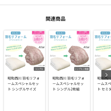
羽毛ふとんの側生地は、抗菌防臭加工(*)を施した生地にお取
替え！(※柄はお任せとなっております。)
関連商品
完成時には昭和西川の名前付き品質表示を付けてお届けしま
す。
「ふとんのお預かりサービス」をセットにした日テレポシュ
レだけのスペシャルセット！
綺麗に仕立て直した羽毛ふとんを一時的にお預かりします。
*：ニッセンケン品質評価センター調べ
閉じる
昭和西川 羽毛リフォ
昭和西川 羽毛リフォ
昭和西川
ームスペシャルセッ
ームスペシャルセッ
ームス
ト シングルサイズ
ト シングル2枚組
ト セミ