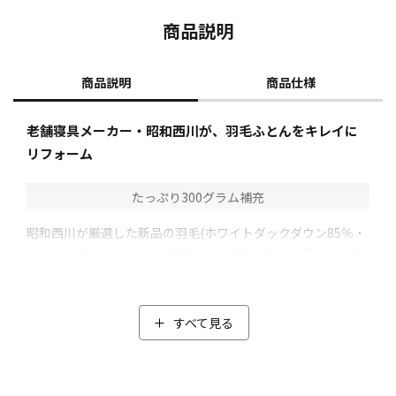
商品説明
商品説明
商品仕様
老舗寝具メーカー・昭和西川が、羽毛ふとんをキレイに
リフォーム
たっぷり300グラム補充
昭和西川が厳選した新品の羽毛(ホワイトダックダウン85％・
フェザー15％)をたっぷり300グラム補充。職人の手によって
片寄りなく均等に入れていき、ふっくら感が蘇ります。
古くなった羽毛ふとんを丁寧に洗浄し、高温で乾燥。一緒に
除菌・ダニ除去も行います。
すべて見る
さらに、除塵も行い綺麗な羽毛に仕上げます。
抗菌防臭加工(*)