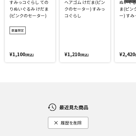
すみっコぐらし ての
ヘアゴム けだま(ピン
ぬいぐる
りぬいぐるみ けだま
クのセーター) すみっ
ま(ピン
(ピンクのセーター)
コぐらし
ー) す
数量限定
¥1,100
¥1,210
¥2,420
(税込)
(税込)
最近見た商品
履歴を削除