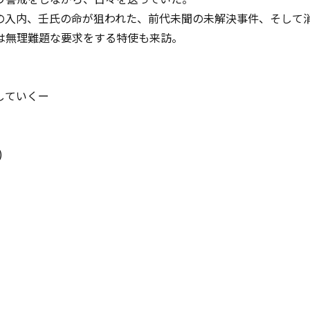
の入内、壬氏の命が狙われた、前代未聞の未解決事件、そして
は無理難題な要求をする特使も来訪。
していくー
)