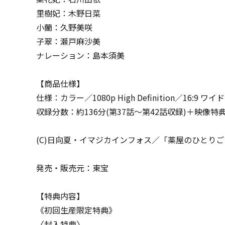
里樹妃：木野日菜
小蘭：久野美咲
子翠：瀬戸麻沙美
ナレーション：島本須美
【商品仕様】
仕様：カラー／1080p High Definition／16:
収録分数：約136分(第37話～第42話収録)＋映像特典
(C)日向夏・イマジカインフォス／「薬屋のひとり
発売・販売元：東宝
【特典内容】
《初回生産限定特典》
〈封入特典〉