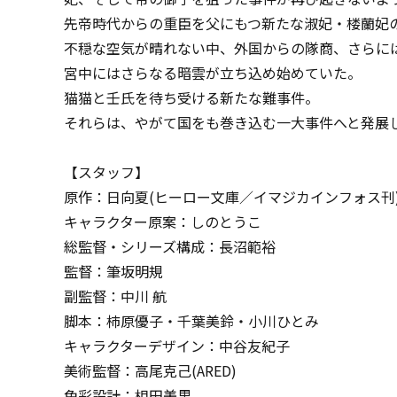
先帝時代からの重臣を父にもつ新たな淑妃・楼蘭妃
不穏な空気が晴れない中、外国からの隊商、さらに
宮中にはさらなる暗雲が立ち込め始めていた。
猫猫と壬氏を待ち受ける新たな難事件。
それらは、やがて国をも巻き込む一大事件へと発展
【スタッフ】
原作：日向夏(ヒーロー文庫／イマジカインフォス刊
キャラクター原案：しのとうこ
総監督・シリーズ構成：長沼範裕
監督：筆坂明規
副監督：中川 航
脚本：柿原優子・千葉美鈴・小川ひとみ
キャラクターデザイン：中谷友紀子
美術監督：高尾克己(ARED)
色彩設計：相田美里