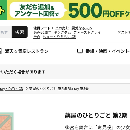
注目ワード
バカ売れ
親愛なる夫へ
笑点60周年
キングダム
ファーストクライ
ゲスト
告白
ちゅーとりえらいぶ!!
満天☆青空レストラン
番組・映画・イベント
をいただく場合があります
-ray・DVD・CD
薬屋のひとりごと 第2期 Blu-ray 第3巻
薬屋のひとりごと 第2期 Bl
後宮を舞台に「毒見役」の少女