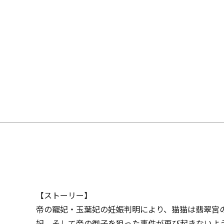
【ストーリー】
帝の寵妃・玉葉妃の妊娠判明により、猫猫は翡翠宮
妃、そして帝の御子を狙った事件が再び起きないよ