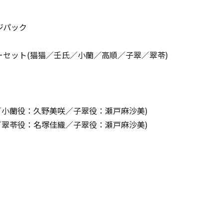
ジパック
セット(猫猫／壬氏／小蘭／高順／子翠／翠苓)
／小蘭役：久野美咲／子翠役：瀬戸麻沙美)
／翠苓役：名塚佳織／子翠役：瀬戸麻沙美)