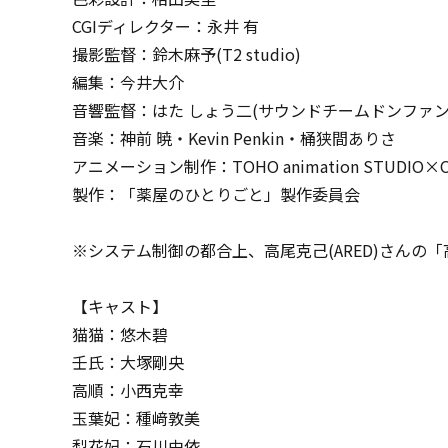
CGIディレクター：永井 有
撮影監督：鈴木麻予(T2 studio)
編集：今井大介
音響監督：はた しょう二(サウンドチームドンファン
音楽：神前 暁・Kevin Penkin・桶狭間ありさ
アニメーション制作：TOHO animation STUDIO×
製作：「薬屋のひとりごと」製作委員会
※システム制御の都合上、高尾克己(ARED)さんの
【キャスト】
猫猫：悠木碧
壬氏：大塚剛央
高順：小西克幸
玉葉妃：種﨑敦美
梨花妃：石川由依