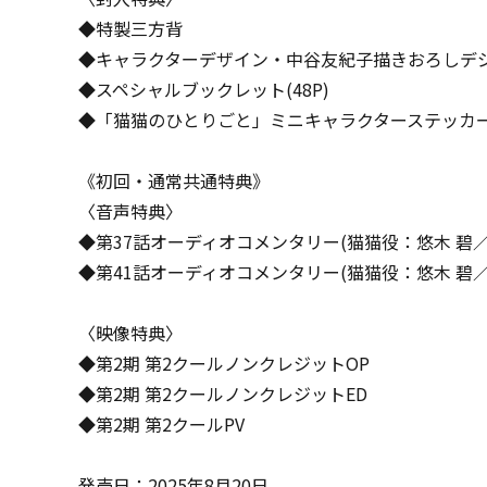
◆特製三方背
◆キャラクターデザイン・中谷友紀子描きおろしデ
◆スペシャルブックレット(48P)
◆「猫猫のひとりごと」ミニキャラクターステッカー
《初回・通常共通特典》
〈音声特典〉
◆第37話オーディオコメンタリー(猫猫役：悠木 碧
◆第41話オーディオコメンタリー(猫猫役：悠木 碧
〈映像特典〉
◆第2期 第2クールノンクレジットOP
◆第2期 第2クールノンクレジットED
◆第2期 第2クールPV
発売日：2025年8月20日